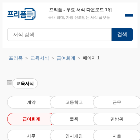
프리폼
- 무료 서식 다운로드 1위
국내 최대, 가장 신뢰받는 서식 플랫폼
검색
프리폼
교육서식
급여회계
페이지 1
교육서식
계약
고등학교
근무
급여회계
물품
민방위
사무
인사개인
지출