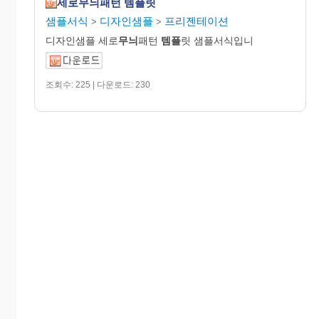
세로무늬패턴 템플릿
샘플서식
디자인샘플
프리젠테이션
>
>
디자인샘플 세로
무늬
패턴
템플
릿 샘플서식입니
조회수: 225 | 다운로드: 230