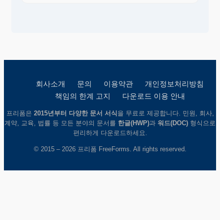
회사소개
문의
이용약관
개인정보처리방침
책임의 한계 고지
다운로드 이용 안내
프리폼은
2015년부터 다양한 문서 서식
을 무료로 제공합니다. 민원, 회사,
계약, 교육, 법률 등 모든 분야의 문서를
한글(HWP)
과
워드(DOC)
형식으로
편리하게 다운로드하세요.
© 2015 – 2026 프리폼 FreeForms. All rights reserved.