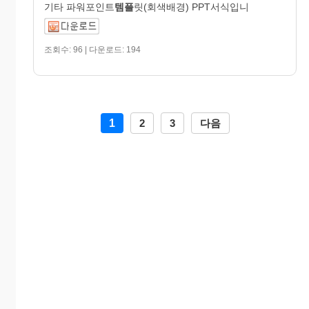
기타 파워포인트
템플
릿(회색배경) PPT서식입니
조회수: 96 | 다운로드: 194
1
2
3
다음