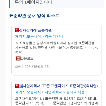
록의
1페이지
입니다.
표준약관 문서 양식 리스트
전자상거래 표준약관
패키지.모음서식
각종 계약서
>
※ ○ 쇼핑몰은 공정거래위원회에서 심의한
표준약관
을
사용하고 있음. 인터넷 사이버몰 利用標準約款 ○; ○; ○; ○;
○; ○;
조회수: 258 | 다운로드: 331
사업계획서 (표준 프랜차이즈 표준약관)(외식업)
패키지.모음서식
사업계획서
음식 & 식품
>
>
프랜차이즈(외식업)
표준약관
표 프랜차이즈(외식업)
표
준약관
제○조(목 적) 이
표준약관
은 가맹사업자와 가맹계