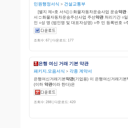
민원행정서식
건설교통부
>
[별지 제○호 서식] □ 화물자동차운송사업 운송
약관
서 □ 화물자동차운송주선사업 주선
약관
처리기간 ○일
인 ○성 명 (법인명 및 대표자성명) ○주 민 등록번호 ○
조회수: 67 | 다운로드: 177
은행 여신 거래 기본 약관
패키지.모음서식
각종 계약서
>
은행여신거래기본
약관
(기업용) 이 은행여신거래기본
(이하
약관
이라 한다)은
조회수: 288 | 다운로드: 420