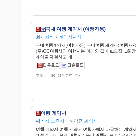
국내 여행 계약서 (여행자용)
회사서식
계약서서식
>
국내
여행
계약서(
여행
자용) 국내
여행
계약서(
여행
자용
(주)OO
여행
사와
여행
자는 아래와 같이 (□모집, □희망
계약을 체결하고 계
조회수: 668 | 다운로드: 718
여행 계약서
패키지.모음서식
각종 계약서
>
여행
계약서
여행
계약서
여행
사에서 사용하는 계약서
샘플입니다. 주체
여행
사 : 우리
여행
사 주소 : 전화 : 