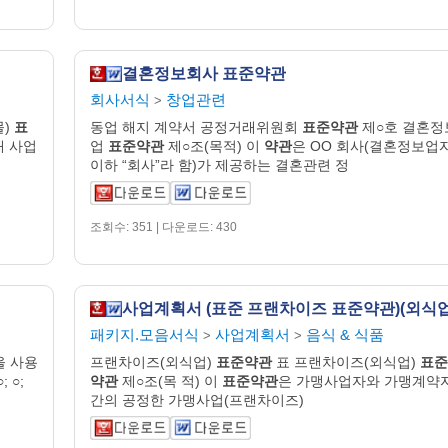
결혼정보회사 표준약관
회사서식
창업관련
>
몰)
표
동업 해지 계약서 공정거래위원회
표준약관
제○호 결혼정
래 사업
업
표준약관
제○조(목적) 이
약관
은 OO 회사(결혼정보업자
이하 “회사”라 함)가 제공하는 결혼관련 정
조회수: 351 | 다운로드: 430
사업계획서 (표준 프랜차이즈 표준약관)(외식업
패키지.모음서식
사업계획서
음식 & 식품
>
>
을 사용
프랜차이즈(외식업)
표준약관
표 프랜차이즈(외식업)
표준
 ○;
약관
제○조(목 적) 이
표준약관
은 가맹사업자와 가맹계약
간의 공정한 가맹사업(프랜차이즈)