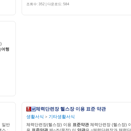
조회수: 352 | 다운로드: 584
)
)
여행
체력단련장 헬스장 이용 표준 약관
생활서식
기타생활서식
>
 일반
체력단련장(헬스장) 이용
표준약관
체력단련장 (헬스장) 
팩스 :
용
표준약관
제○조(목적) 이
약관
은 ○체력단련장과 체력단