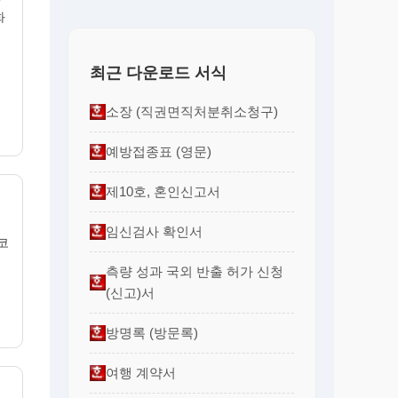
화
〉
최근 다운로드 서식
소장 (직권면직처분취소청구)
예방접종표 (영문)
제10호, 혼인신고서
임신검사 확인서
 코
측량 성과 국외 반출 허가 신청
(신고)서
방명록 (방문록)
여행 계약서