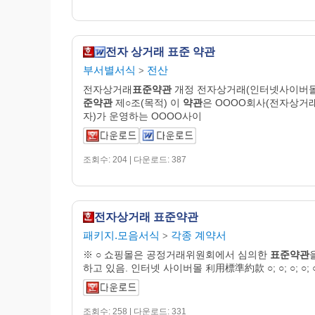
전자 상거래 표준 약관
부서별서식
전산
>
전자상거래
표준약관
개정 전자상거래(인터넷사이버
준약관
제○조(목적) 이
약관
은 OOOO회사(전자상거
자)가 운영하는 OOOO사이
조회수: 204 | 다운로드: 387
전자상거래 표준약관
패키지.모음서식
각종 계약서
>
※ ○ 쇼핑몰은 공정거래위원회에서 심의한
표준약관
하고 있음. 인터넷 사이버몰 利用標準約款 ○; ○; ○; ○; ○;
조회수: 258 | 다운로드: 331