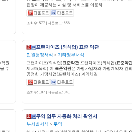
련장이 제공하는 시설 및 서비스를 이용하
조회수: 577 | 다운로드: 656
프랜차이즈 (외식업) 표준 약관
민원행정서식
기타정부서식
>
○학원
프랜차이즈(외식업)
표준약관
프랜차이즈(외식업)
표준약
을 수
제○조(목적) 이
표준약관
은 가맹사업자와 가맹계약자 간
공정한 가맹사업(프랜차이즈) 계약체결
조회수: 107 | 다운로드: 341
무역 업무 자동화 처리 확인서
부서별서식
무역
>
귀행과
해지) 신청서를 수리하였음을 확인합니다. ○OO 년 O 월 