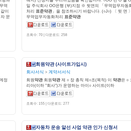
「무역
일 주식회사 OO은행 (부)지점 ※ 뒷면의 「무역업무자동
 같이
처리
표준약관
」을 참조하시기 바랍니다. (○J○) 〈 뒷 면 
자 문
무역업무자동화처리
표준약관
조회수: 70 | 다운로드: 258
회원약관 (사이트가입시)
회사서식
계약서서식
>
좌계정
회원
약관
회원
약관
제 ○ 장 총칙 제○조(목적) 이
약관
은 ○
리아(이하 "회사")가 운영하는 마이○ 사이트(이하
조회수: 155 | 다운로드: 277
자동차 운송 알선 사업 약관 인가 신청서