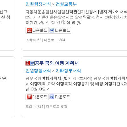
민원행정서식
건설교통부
>
신고
자동차운송알선사업알선
약관
인가신청서 [별지 제○호 서식
 신 청
□인 가 자동차운송알선사업 알선
약관
신청서 □변경인가 
주
리기간 ○일 신 청 인 ① 성 명 (법
조회수: 62 | 다운로드: 204
공무 국외 여행 계획서
민원행정서식
기타정부서식
>
약관
공무국외
여행
계획서 (별지 제○호서식) 공무국외
여행
계획
○.
여행
계획 요약
여행
목적
여행
동기 및 배경
여행
기간 ○O
년 O월 O일 ○
조회수: 724 | 다운로드: 675