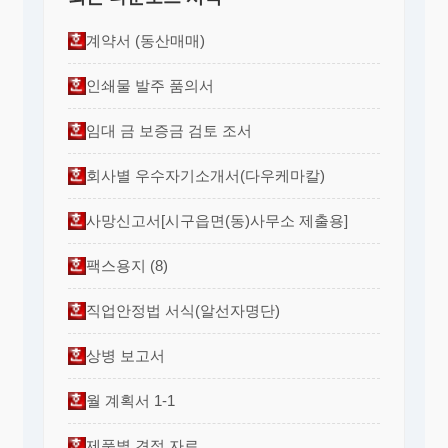
계약서 (동산매매)
인쇄물 발주 품의서
임대 금 보증금 검토 조서
회사별 우수자기소개서(다우케마칼)
사망신고서[시구읍면(동)사무소 제출용]
팩스용지 (8)
직업안정법 서식(알선자명단)
상병 보고서
월 계획서 1-1
제품별 견적 자료