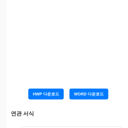
직
직
장
업
소재
지
위의 사람은 피의자 에 대한
피의사건의 ( 피의자, 피해
자, 목격자, 참고인 ) (으)로서 다음과 같이
임의로 자필 진술서를 작성 제출함.
HWP 다운로드
WORD 다운로드
연관 서식