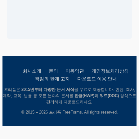
회사소개
문의
이용약관
개인정보처리방침
책임의 한계 고지
다운로드 이용 안내
프리폼은
2015년부터 다양한 문서 서식
을 무료로 제공합니다. 민원, 회사,
계약, 교육, 법률 등 모든 분야의 문서를
한글(HWP)
과
워드(DOC)
형식으로
편리하게 다운로드하세요.
© 2015 – 2026 프리폼 FreeForms. All rights reserved.