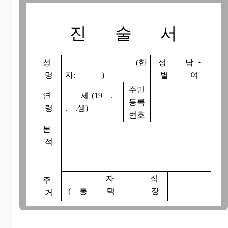
진 술 서
성
(한
성
남 ‧
명
자: )
별
여
주민
연
세 (19 .
등록
령
. .생)
번호
본
적
자
직
주
( 통
택
장
거
반 )
전
전
화
화