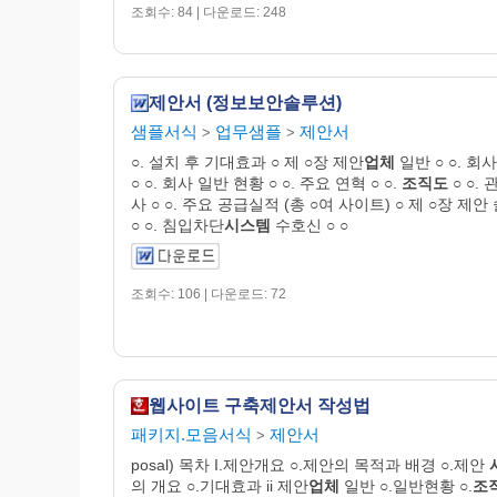
조회수: 84 | 다운로드: 248
제안서 (정보보안솔루션)
샘플서식
업무샘플
제안서
>
>
○. 설치 후 기대효과 ○ 제 ○장 제안
업체
일반 ○ ○. 회
○ ○. 회사 일반 현황 ○ ○. 주요 연혁 ○ ○.
조직도
○ ○.
사 ○ ○. 주요 공급실적 (총 ○여 사이트) ○ 제 ○장 제
○ ○. 침입차단
시스템
수호신 ○ ○
조회수: 106 | 다운로드: 72
웹사이트 구축제안서 작성법
패키지.모음서식
제안서
>
posal) 목차 I.제안개요 ○.제안의 목적과 배경 ○.제안
의 개요 ○.기대효과 ii 제안
업체
일반 ○.일반현황 ○.
조