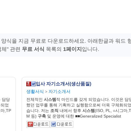
 양식을 지금 무료로 다운로드하세요. 아래한글과 워드 
업체" 관련
무료 서식
목록의
1페이지
입니다.
입사 자기소개서(생산품질)
생활서식
자기소개서
>
 담당
전체적인
시스템
적 마인드를 갖게 되었습니다. 이것은 담
화되었
했던 업무를 통해 기획하고 실행함으로써 더욱 구체화되
그마,TP
습니다. 저는
조직
내에서 향후
시스템
(ISO, PL, ○시그마,
M 등)
구축
및 운영에 대한 ■■Generalized Specialist