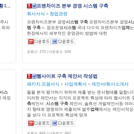
사업계획서 (IT화 구축계획서)(기업정보화현황 IT화투자계획/운영서버환경/컴퓨터시스템/업무구성도/수행일정/구축시스템내역/방법론, 사용Tool/문서화방안/시스템유지보수방안)
프랜차이즈 본부 경영 시스템 구축
회사서식
창업관련
>
 주시
프랜차이즈본부 경영
시스템
구축
프랜차이즈본부 경영
시
 위와
템
구축
○. 점포운영
시스템
국내 다수의 프랜차이즈
업체
는
현장에서의 세부적인 운영관리 방법에 대한
조회수: 270 | 다운로드: 509
웹사이트 구축 제안서 작성법
패키지.모음서식
사업계획서
제안서/회사소개서
>
>
시스
들을 분석 평가하기 위하여 제출 받는 문서형태를 말합니다
 제정
이러한 제안서는 각각의 프로젝트 특성에 따라 웹사이트
축
제안서 ,
시스템
구축
제안서 ,솔류션 개발제안서등 여러
지 형태로 명명되어 제출되며 발주
업체
에서는 제안서작성
을 보다 더 프로젝트 특성에 맞게
조회수: 865 | 다운로드: 982