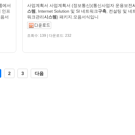
그룹에서
사업계획서 사업계획서 (정보통신)(통신사업자 운용보전
템
인프
스템
, Internet Solution 및 SI 네트워크
구축
, 컨설팅 및 네
모음서
워크관리
시스템
) 패키지.모음서식입니
조회수: 139 | 다운로드: 232
2
3
다음