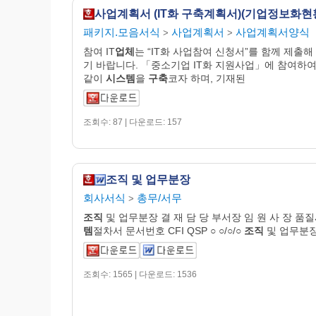
패키지.모음서식
사업계획서
사업계획서양식
>
>
참여 IT
업체
는 “IT화 사업참여 신청서”를 함께 제출해
기 바랍니다. 「중소기업 IT화 지원사업」에 참여하여
같이
시스템
을
구축
코자 하며, 기재된
조회수: 87 | 다운로드: 157
조직 및 업무분장
회사서식
총무/서무
>
조직
및 업무분장 결 재 담 당 부서장 임 원 사 장 품질
템
절차서 문서번호 CFI QSP ○ ○/○/○
조직
및 업무분장
조회수: 1565 | 다운로드: 1536