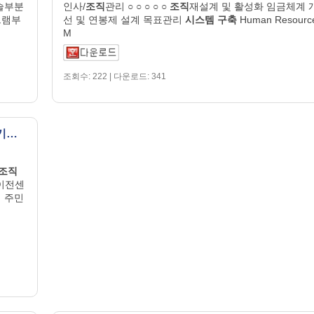
기술부분
인사/
조직
관리 ○ ○ ○ ○ ○
조직
재설계 및 활성화 임금체계 
그램부
선 및 연봉제 설계 목표관리
시스템
구축
Human Resourc
M
조회수: 222 | 다운로드: 341
사업계획서 (대학기술이전센터지정신청서)(기술이전조직및협력체제구축계획)
조직
술이전센
 주민