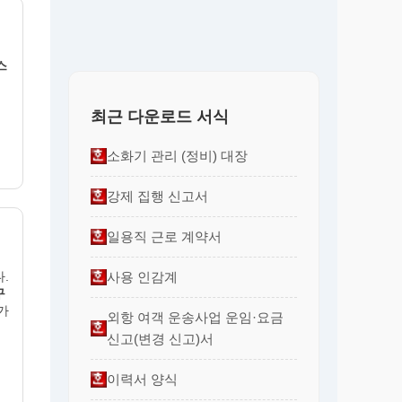
스
최근 다운로드 서식
소화기 관리 (정비) 대장
강제 집행 신고서
일용직 근로 계약서
.
사용 인감계
구
가
외항 여객 운송사업 운임·요금
신고(변경 신고)서
이력서 양식