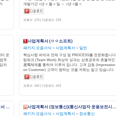
가
개발기간 ○년 ○ 월 ○ 일 ～ ○년 ○월 ○
조회수: 175 | 다운로드: 225
사업계획서 (ㅇㅇ소프트)
패키지.모음서식
사업계획서
일반
>
>
센터 운
핵심사항 파악과 전체 구성 및 PROCESS를 전문화합니다
 업무
팀워크 (Team Work) 최상의 성과는 상호공유와 효율적인
책임자
조직
체제를 통하여 이루어 집니다. 고객 감동 (Impression
on Customer) 고객이 원하는 것을 저희는 알고 있습니다
조회수: 192 | 다운로드: 422
사업계획서 (금융 eBiz 전문기업)(대우그룹에서 축적한 노하우를 바탕으로 주요 금융권 기업의 시스템 인프라 구축,시스템 컨설팅 및 유지보수를 수행)
사업계획서 (정보통신)(통신사업자 운용보전시스템, Internet Solution 및 SI 네트워크구축, 컨설팅 및 네트워크관
패키지.모음서식
사업계획서
정보통신
>
>