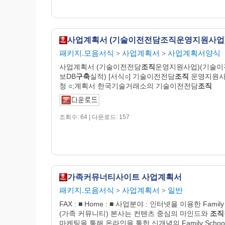
패키지.모음서식
사업계획서
사업계획서양식
>
>
사업계획서 (기술이전전담
조직
운영지원사업)(기술이
보DB
구축
실적) [서식○] 기술이전전담
조직
운영지원
청 ○;계획서 한국기술거래소의 기술이전전담
조직
조회수: 64 | 다운로드: 157
가족커뮤너티사이트 사업계획서
패키지.모음서식
사업계획서
일반
>
>
FAX : ■ Home : ■ 사업분야 : 인터넷을 이용한 Famil
(가족 커뮤니티) 본사는 컨텐츠 중심의 마인드와
조직
마케팅을 통해 온라인을 통한 신개념의 Family Schoo