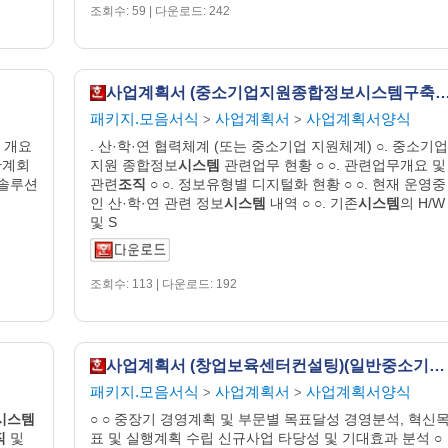
조회수: 59 | 다운로드: 242
사업계획서 (중소기업지원종합정보시스템구축
패키지.모음서식
사업계획서
사업계획서양식
>
>
사 개요
. 산·학·연 협력체계 (또는 중소기업 지원체계) ○. 중소기업
 관계회
지원 종합정보
시스템
관련업무 현황 ○ ○. 관련업무개요 및
안 솔루션
관련
조직
○ ○. 정보유형별 디지털화 현황 ○ ○. 현재 운영중
인 산·학·연 관련 정보
시스템
내역 ○ ○. 기존
시스템
의 H/W
및 S
조회수: 113 | 다운로드: 192
사업계획서 (창업보육센터컨설팅)(일반중소기업경영컨설팅지원사업)
패키지.모음서식
사업계획서
사업계획서양식
>
>
시스템
○ ○ 중장기 경영계획 및 부문별 목표달성 경영분석, 혁신
직
및
표 및 실행계획 수립 신규사업 타당성 및 기대효과 분석 ○