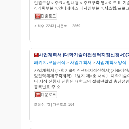
인원구성 ○.주요사업내용 ○.주요
구축
웹사이트 III.
○.기획부분 ○.인터페이스 디자인부분 ○.
시스템
/프로
조회수: 2243 | 다운로드: 2869
패키지.모음서식
사업계획서
사업계획서양식
>
>
사업계획서 (대학기술이전센터지정신청서)(기술이전
및협력체제
구축
계획) 〔별지 제○호 서식〕 대학기
터 지정 신청서 신청인 대학교명 설립년월일 총장성명
등록번호 주 소
조회수: 73 | 다운로드: 164