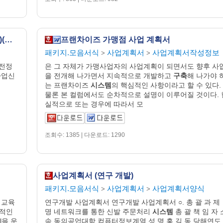
사업계획서 (기술이전전담조직운영지원사업)(기술이전정보DB구축실적)
프랜차이즈 가맹점 사업 계획서
패키지.모음서식
사업계획서
사업계획서작성정보
>
>
전정
은 그 자체가 가맹사업자의 사업계획이 되면서도 향후 사
사업신
을 전개해 나가면서 지속적으로 개발하고
구축
해 나가야 
는 프랜차이즈
시스템
의 핵심적인 사항이라고 할 수 있다.
물론 본 컬럼에서도 순차적으로 설명이 이루어질 것이다. 
실적으로 또는 경우에 따라서 모
조회수: 1385 | 다운로드: 1290
사업계획서 (연구 개발)
패키지.모음서식
사업계획서
사업계획서양식
>
>
y 교육
연구개발 사업계획서 연구개발 사업계획서 ○. 총 괄 과 제
적인
명 네트워크를 통한 신발 주문처리
시스템
총 괄 책 임 자 
l을 운
속 동의공업대학 컴퓨터정보계열 성 명 홍 길 동 당해연도