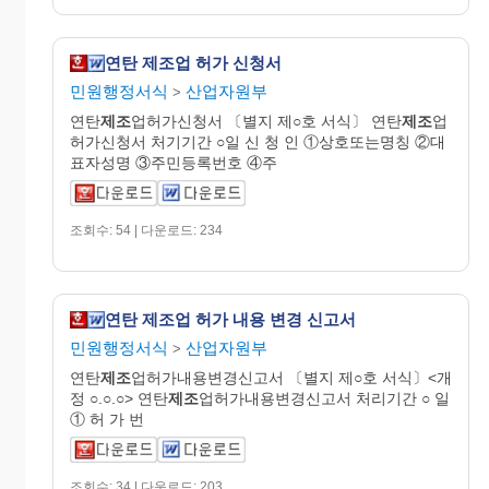
연탄 제조업 허가 신청서
민원행정서식
산업자원부
>
연탄
제조
업허가신청서 〔별지 제○호 서식〕 연탄
제조
업
허가신청서 처기기간 ○일 신 청 인 ①상호또는명칭 ②대
표자성명 ③주민등록번호 ④주
조회수: 54 | 다운로드: 234
연탄 제조업 허가 내용 변경 신고서
민원행정서식
산업자원부
>
연탄
제조
업허가내용변경신고서 〔별지 제○호 서식〕<개
정 ○.○.○> 연탄
제조
업허가내용변경신고서 처리기간 ○ 일
① 허 가 번
조회수: 34 | 다운로드: 203