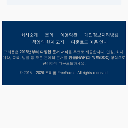
회사소개
문의
이용약관
개인정보처리방침
책임의 한계 고지
다운로드 이용 안내
프리폼은
2015년부터 다양한 문서 서식
을 무료로 제공합니다. 민원, 회사,
계약, 교육, 법률 등 모든 분야의 문서를
한글(HWP)
과
워드(DOC)
형식으로
편리하게 다운로드하세요.
© 2015 – 2026 프리폼 FreeForms. All rights reserved.