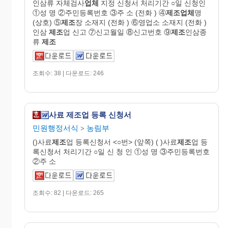
인삼류 자체검사
업체
지정 신청서 처리기간 ○일 신청인
①성 명 ②주민등록번호 ③주 소 (전화 ) ④
제조업체
명
(상호) ⑤
제조
장 소재지 (전화 ) ⑥영업소 소재지 (전화 )
인삼
제조
업 신고 ⑦신고월일 ⑧신고번호 ⑨
제조
인삼종
류
제조
조회수: 38 | 다운로드: 246
사료 제조업 등록 신청서
민원행정서식
농림부
>
()사료
제조
업 등록신청서 <○번> (앞쪽) ( )사료
제조
업 등
록신청서 처리기간 ○일 신 청 인 ①성 명 ③주민등록번호
②주 소
조회수: 82 | 다운로드: 265