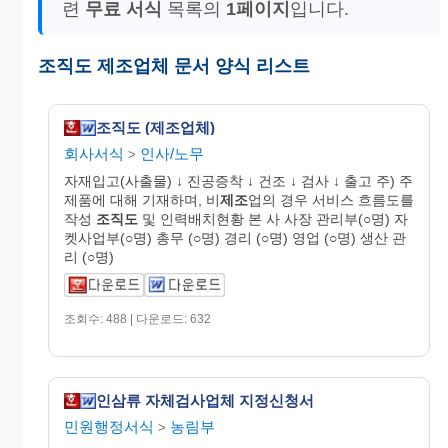
련
무료 서식
목록의
1페이지
입니다.
조직도 제조업체 문서 양식 리스트
조직도 (제조업체)
회사서식
인사/노무
>
자재입고(사출물) ↓ 진공증착 ↓ 건조 ↓ 검사 ↓ 출고 주) 주
제품에 대해 기재하며, 비
제조
업의 경우 서비스 흐름도를
작성
조직도
및 인력배치현황 본 사 사장 관리부(○명) 자
켓사업부(○명) 총무 (○명) 경리 (○명) 영업 (○명) 생산 관
리 (○명)
조회수: 488 | 다운로드: 632
인삼류 자체검사업체 지정신청서
민원행정서식
농림부
>