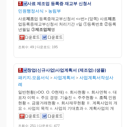
사료 제조업 등록증 재교부 신청서
민원행정서식
농림부
>
사료
제조
업 등록증재교부신청서 <○번> (앞쪽) 사료
제조
업등록증재교부신청서 처리기간 ○일 ①등록번호 ②등록
년월일 ③
제조업체
명
조회수: 49 | 다운로드: 195
창업(신규사업)사업계획서 (제조업) (샘플)
패키지.모음서식
사업계획서
사업계획서작성사
>
>
례
일반현황(○OO. O. O현재) ○. 회사현황 ○. 회사연혁 ○. 대
표자 이력 ○. 주요 경영. 기술진 ○. 주주현황 ○.
조직
.인원
현황 ○. 금융거래현황 ○. 회사재무현황 Ⅱ. 계획사업의 개
요 ○. 사업의 목적 ○. 사업의 기대효과 ○. 계획사업의 개
조회수: 251 | 다운로드: 477