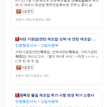
리기간 ○일 ①등록번호 ②등록년월일 ③
제조업체
명 ④소
재 지 대표자 ⑤성명 ⑥주민등록번호 ⑦주소 ⑧시 설
조회수: 143 | 다운로드: 166
석탄 가공업(연탄 제조업·선박 내 연탄 제조업·기타 가공탄 제조업) 개시 신고서
민원행정서식
산업자원부
>
석탄가공업(연탄
제조
업, 선박내연탄
제조
업, 기타가공탄
제조
업) 개시신고서 〔별지 제○호 서식〕<개정 ○.○.○> ┌
□ 연 탄 제 조 업
조회수: 50 | 다운로드: 157
특정 물질 제조업 허가 사항 변경 허가 신청서
민원행정서식
산업자원부
>