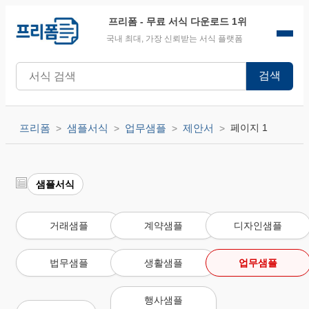
프리폼
- 무료 서식 다운로드 1위
국내 최대, 가장 신뢰받는 서식 플랫폼
검색
프리폼
샘플서식
업무샘플
제안서
페이지 1
샘플서식
거래샘플
계약샘플
디자인샘플
법무샘플
생활샘플
업무샘플
행사샘플