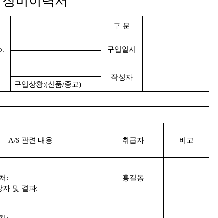
장비이력서
구 분
o.
구입일시
작성자
구입상황:(신품/중고)
A/S 관련 내용
취급자
비고
처:
홍길동
장자 및 결과:
처: