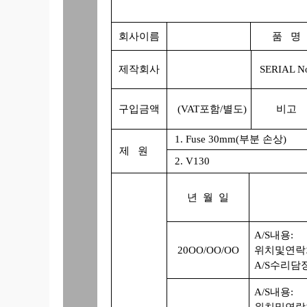
회사이름
품 명
제작회사
SERIAL N
구입금액
(VAT포함/별도)
비고
1. Fuse 30mm(부분 손상)
제 원
2. V130
년 월 일
A/S내용:
20OO/OO/OO
위치및연락
A/S수리담
A/S내용:
위치및연락