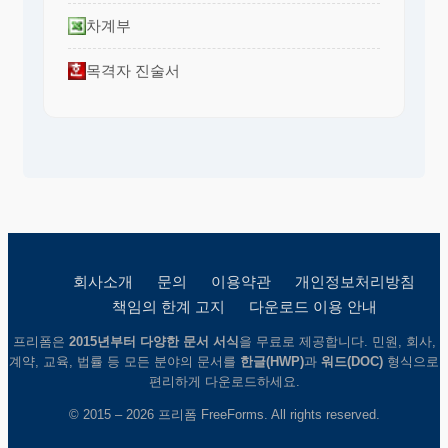
차계부
목격자 진술서
회사소개
문의
이용약관
개인정보처리방침
책임의 한계 고지
다운로드 이용 안내
프리폼은
2015년부터 다양한 문서 서식
을 무료로 제공합니다. 민원, 회사,
계약, 교육, 법률 등 모든 분야의 문서를
한글(HWP)
과
워드(DOC)
형식으로
편리하게 다운로드하세요.
© 2015 – 2026 프리폼 FreeForms. All rights reserved.