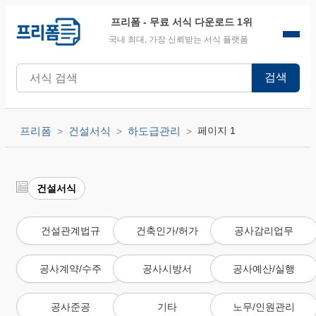
프리폼
- 무료 서식 다운로드 1위
국내 최대, 가장 신뢰받는 서식 플랫폼
검색
프리폼
건설서식
하도급관리
페이지 1
건설서식
건설관계법규
건축인가/허가
공사감리업무
공사계약/수주
공사시방서
공사예산/실행
공사준공
기타
노무/인원관리