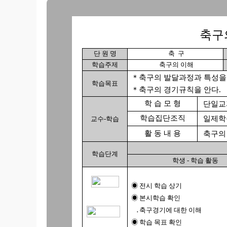
축구
단 원 명
축 구
학습주제
축구의 이해
＊축구의 발달과정과 특성을 
학습목표
＊축구의 경기규칙을 안다.
학 습 모 형
단일교
학습집단조직
일제학
교수-학습
활 동 내 용
축구의 
학습단계
학생 - 학습 활동
◉ 전시 학습 상기
◉ 본시학습 확인
․축구경기에 대한 이해
◉ 학습 목표 확인