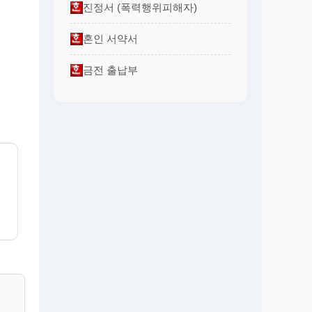
진정서 (폭력행위피해자)
혼인 서약서
금전 출납부