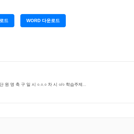
운로드
WORD 다운로드
학 습 내 용
 축 구 일 시 ○.○.○ 차 시 ○/○ 학습주제...
한 축국이라는 운동이 있었음
개
이므로 강한 체력과 왕성한 투지가 필요하며 단체 경기이므로 협동심을 기
력, 책임을 다하는 태도를 기를 수 있음