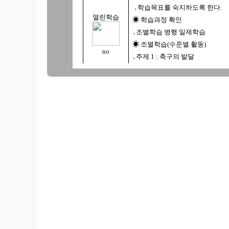
․학습목표를 숙지하도록 한다.
열린학습
◉ 학습과정 확인
․조별학습 병행 일제학습
◉ 조별학습(수준별 활동)
no
․주제 1 : 축구의 발달
․주제 2 : 축구의 특성 과 효과
․주제 3 : 축구경기의 규칙
◉ 조별 활동 결과 발표
․조별로학습목표에도달하도록
yes
노력한다.
◉ 각 조별로 자기 수준에 맞는
개별 학습하기
◉ 형성평가
․조별로평가에 참여하여학습목
도달 여부 확인.
◉ 부여된 과제익히기
․킥 익히기
◉ 단원의 정리
․질의 응답