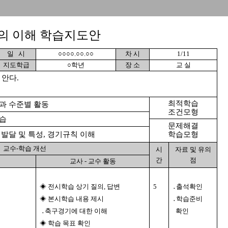
의 이해 학습지도안
일 시
○○○○.○○.○○
차 시
1/11
지도학급
○학년
장 소
교 실
안다.
최적학습
과 수준별 활동
조건모형
습
문제해결
발달 및 특성, 경기규칙 이해
학습모형
교수-학습 개선
시
자료 및 유의
간
점
교사 - 교수 활동
◈ 전시학습 상기 질의, 답변
5
․출석확인
◈ 본시학습 내용 제시
․학습준비
․축구경기에 대한 이해
확인
◈ 학습 목표 확인