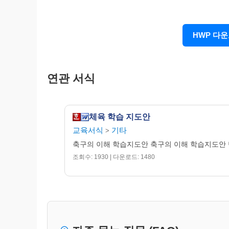
HWP 다
연관 서식
□ 축 구
1. 축구의 발달
체육 학습 지도안
․1863년 영국의 풋볼협회가 경기규칙 제정
교육서식
기타
>
․1904년 국제축구연맹(FIFA) 창설
축구의 이해 학습지도안 축구의 이해 학습지도안 단 원 명
․우리나라에는 삼국시대에 현재의 축구와 비슷
조회수: 1930 | 다운로드: 1480
․1900년대 외국인 선교사에 의해 우리나라에 소
2. 특성과 효과
․넓은 운동장에서 주로 발로 공을 다루는 운동
를 수 있음
․전신운동으로 근력, 지구력, 민첩성, 강한 정신
3. 축구경기의 규칙