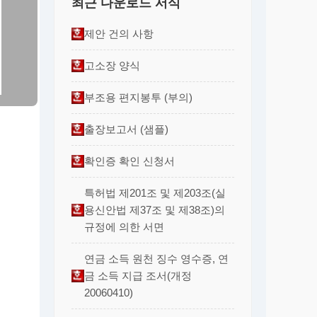
최근 다운로드 서식
제안 건의 사항
고소장 양식
부조용 편지봉투 (부의)
출장보고서 (샘플)
확인증 확인 신청서
특허법 제201조 및 제203조(실
용신안법 제37조 및 제38조)의
규정에 의한 서면
연금 소득 원천 징수 영수증, 연
금 소득 지급 조서(개정
20060410)