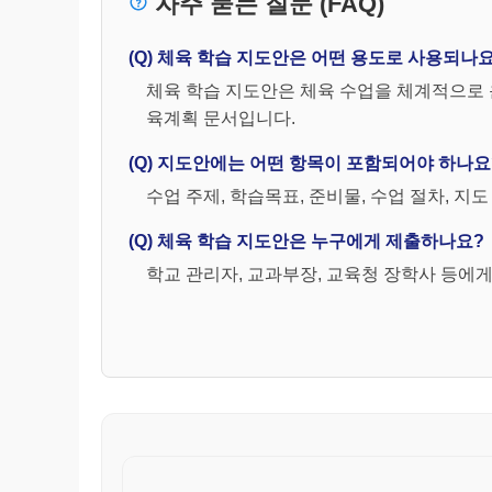
자주 묻는 질문 (FAQ)
가. 경기방법
․경기인원 : 각 팀당 11명으로 구성된다.
(Q) 체육 학습 지도안은 어떤 용도로 사용되나
․경기시간 : 전후반 각 35분이며 경기중간에 1
․심판원 : 주심 1명과 선심 2명이 경기를 운영한다
체육 학습 지도안은 체육 수업을 체계적으로 운
나. 중요 경기규칙
육계획 문서입니다.
․직접프리킥 : 직접 골로 연결할 수 있으며 다음
(Q) 지도안에는 어떤 항목이 포함되어야 하나요
․상대편을 차거나 차려고 하였을 때(키킹) ․다
․몸과 어깨로 상대를 거칠게 밀었을 때(차징) ․
수업 주제, 학습목표, 준비물, 수업 절차, 지
․고의로 상대를 붙잡았을 때 (홀딩) ․상대를 
(Q) 체육 학습 지도안은 누구에게 제출하나요?
간접프리킥 : 직접골로 연결할 수 없으며 반칙을
학교 관리자, 교과부장, 교육청 장학사 등에
․ 오프사이드 반칙을 범했을 때 ․위험한 플레이
4. 월드컵 축구 : 1930년 우루과이에서 제1회 대
․우리나라 월드컵대회 참가 : 1954년(스위스) 1
1994년(미국) 1998년(프랑스)
보 충 활 동
◇ 축구경기의 발달 및 특성 효과 이해하기
평 가 내