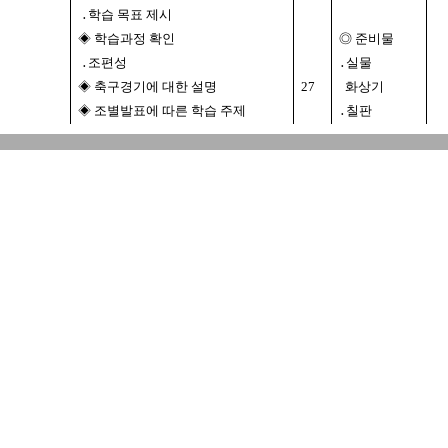
․학습 목표 제시
◈ 학습과정 확인
◎ 준비물
․조편성
․실물
◈ 축구경기에 대한 설명
27
화상기
◈ 조별발표에 따른 학습 주제
․칠판
제시
․학습
◈다른조의 발표를보고
과정안
자신의학습결손을
보충하게 한다.
․조별 발표
◈ 발표를 잘하는 조(학생)
5
선정
◈ 형성 평가를 실시한다.
․목표에도달여부를
표
평가하고 강평한다.
5
◈ 차시 예고 및 과제제시
․킥 익히기
◈ 단원의 정리
․질의 응답
3
․격려 칭찬