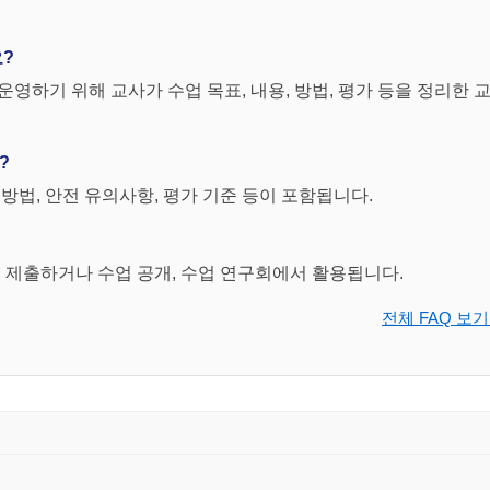
요?
0분간의 휴식시간을 갖는다.
.
영하기 위해 교사가 수업 목표, 내용, 방법, 평가 등을 정리한 
과 같은 반칙을 범했을 때 상대편에게 주어진다.
?
리를 걸어 상대를 넘어뜨렸을 때(트리핑)
선수의 손이나 팔에 공이 닿았을 때(핸들링)
도 방법, 안전 유의사항, 평가 기준 등이 포함됩니다.
밀었을 때(푸싱)
 범했을 때 상대편에게 주어진다.
게 제출하거나 수업 공개, 수업 연구회에서 활용됩니다.
를 하였을 때
회 개최
전체 FAQ 보기
986년(멕시코) 1990년(이탈리아)
심 화 활 동
◇ 축구경기의 방법 및 경기규칙 이해하기
 용
비 고