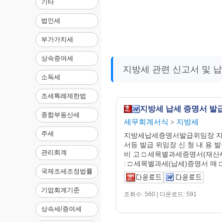
기타
법인세
부가가치세
상속증여세
지방세 관련 신고서 및 
소득세
조세특례제한법
지방세 납세 증명서 발
종합부동산세
세무회계서식
지방세
>
주세
지방세납세증명서발급위임장 
서등 발급 위임장 신 청 내 용 발
관리회계
비 고 □ 세목별과세증명서(재산세
: □ 세목별과세(납세)증명서 매 □.
국제조세조정법률
기업회계기준
조회수: 560 | 다운로드: 591
상속세/증여세