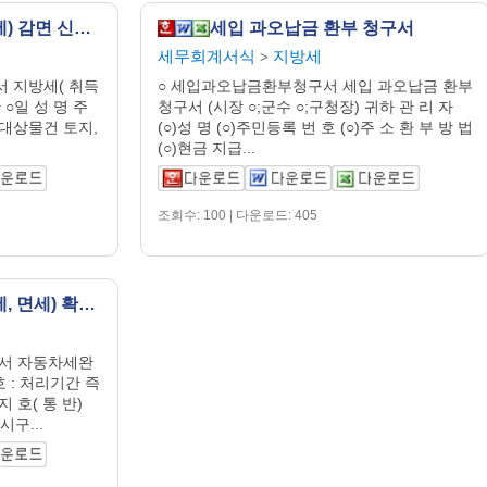
지방세 (취득세 등록세) 감면 신고서
세입 과오납금 환부 청구서
세무회계서식
지방세
>
 지방세( 취득
○ 세입과오납금환부청구서 세입 과오납금 환부
○일 성 명 주
청구서 (시장 ○;군수 ○;구청장) 귀하 관 리 자
세대상물건 토지,
(○)성 명 (○)주민등록 번 호 (○)주 소 환 부 방 법
(○)현금 지급...
조회수: 100 | 다운로드: 405
자동차세 완납 (비과세, 면세) 확인서
서 자동차세완
 : 처리기간 즉
 호( 통 반)
구...