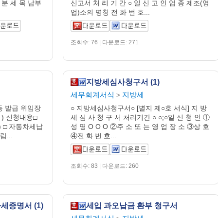
기 분 세 목 납부
신고서 처 리 기 간 ○ 일 신 고 인 업 종 제조(영
업)소의 명칭 전 화 번 호...
조회수: 76 | 다운로드: 271
지방세심사청구서 (1)
세무회계서식
지방세
>
 발급 위임장
○ 지방세심사청구서○ [별지 제○호 서식] 지 방
 ) 신청내용□
세 심 사 청 구 서 처리기간 ○ ○;○일 신 청 인 ①
) □ 자동차세납
성 명 O O O ②주 소 또 는 영 업 장 소 ③상 호
...
④전 화 번 호...
조회수: 83 | 다운로드: 260
증명서 (1)
세입 과오납금 환부 청구서