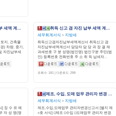
취득 신고 및 자진 납부 세액 계산서
취득 신고 겸 자진 납부 세액 계산서
세무회계서식
지방세
>
토지, 건축물
취득신고겸자진납부세액계산서 취득신고 겸
변경) 차량, 중기,
자진납부세액계산서 담당자 담 당 과 장 결 재
 및 자진납부세
과세번호 구 분 성명(법인명) 법인구분 주민(법
.
인) 등록번호 전화번호 주 소 취 득 납세자...
조회수: 181 | 다운로드: 299
제조, 수입, 도매 업무 관리자 변경 신고서
세무회계서식
지방세
>
] 징 수 유 예
제조,수입,도매업무 관리자변경신고서 [별지 제
무 자 성 명(명
○호 서식] □제조 □수입 □도매업무 관리자 변경