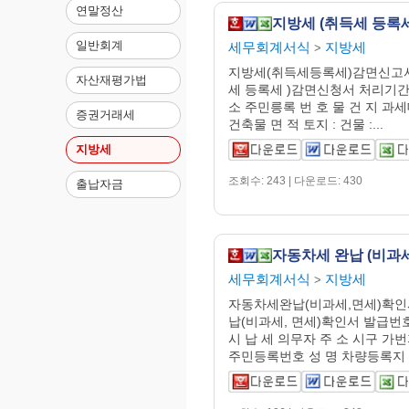
연말정산
일반회계
세무회계서식
지방세
>
지방세(취득세등록세)감면신고서
자산재평가법
세 등록세 )감면신청서 처리기간 
소 주민릉록 번 호 물 건 지 과
증권거래세
건축물 면 적 토지 : 건물 :...
지방세
조회수: 243 | 다운로드: 430
출납자금
세무회계서식
지방세
>
자동차세완납(비과세,면세)확인
납(비과세, 면세)확인서 발급번호
시 납 세 의무자 주 소 시구 가번지
주민등록번호 성 명 차량등록지 시