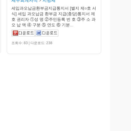
세무회계서식
지방세
>
세입과오납금환부금지급통지서 [별지 제○호 서
식] 세입 과오납금 환부금 지급(충당)통지서 제
호 권리자 ①성 명 ②주민등록 번 호 ③주 소 과
오 납 액 ④ 구분 ⑤ 연도 ⑥ 기분...
조회수: 83 | 다운로드: 238