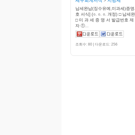
세무회계서식
지방세
>
납세완납(징수유예,미과세)증명서
호 서식] (○. ○. ○. 개정) □ 납
□ 미 과 세 증 명 서 발급번호 제
자 ①...
조회수: 80 | 다운로드: 256