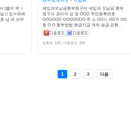
세무회계서식
지방세
>
 [별지 제 ○
세입과오납금환부청구서 세입과 오납금 환부
세완납 □ 징수유예
청구서 권리자 성 명 OOO 주민등록번호
 호 납 세 의무
OOOOOO OOOOOOO 주 소 OO시 OO구 OO
동 O O 환부방법 현금지급 계좌 송금 은행...
조회수: 105 | 다운로드: 255
1
2
3
다음