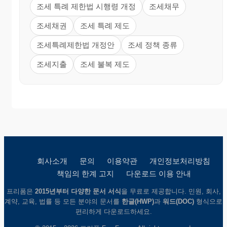
조세 특례 제한법 시행령 개정
조세채무
조세채권
조세 특례 제도
조세특례제한법 개정안
조세 정책 종류
조세지출
조세 불복 제도
회사소개
문의
이용약관
개인정보처리방침
책임의 한계 고지
다운로드 이용 안내
프리폼은
2015년부터 다양한 문서 서식
을 무료로 제공합니다. 민원, 회사,
계약, 교육, 법률 등 모든 분야의 문서를
한글(HWP)
과
워드(DOC)
형식으로
편리하게 다운로드하세요.