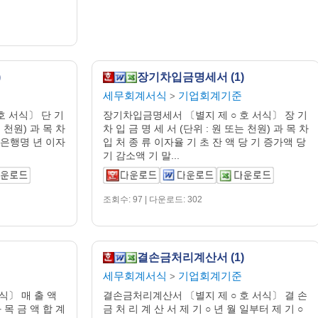
)
장기차입금명세서 (1)
세무회계서식
기업회계기준
>
호 서식〕 단 기
장기차입금명세서 〔별지 제 ○ 호 서식〕 장 기
는 천원) 과 목 차
차 입 금 명 세 서 (단위 : 원 또는 천원) 과 목 차
고 은행명 년 이자
입 처 종 류 이자율 기 초 잔 액 당 기 증가액 당
기 감소액 기 말...
조회수: 97 | 다운로드: 302
결손금처리계산서 (1)
세무회계서식
기업회계기준
>
식〕 매 출 액
결손금처리계산서 〔별지 제 ○ 호 서식〕 결 손
과 목 금 액 합 계
금 처 리 계 산 서 제 기 ○ 년 월 일부터 제 기 ○