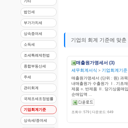
기타
법인세
부가가치세
상속증여세
기업의 회계 기준에 맞춘
소득세
조세특례제한법
매출원가명세서 (3)
종합부동산세
세무회계서식
기업회계기준
>
주세
매출원가명세서 (단위 : 원) 과목
내매출원가 수출원가 Ⅰ. 기초재고액
관리회계
제품 ○. 반제품 Ⅱ. 당기상품매입
순매입액 ...
국제조세조정법률
기업회계기준
조회수: 579 | 다운로드: 649
상속세/증여세