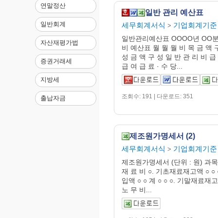
연말정산
일반 관리 예산표
일반회계
세무회계서식
기업회계기준
>
일반관리예산표 OOOO년 OO분
자산재평가법
비 예산표 월 월 월 비 목 금 액 
성 금 액 구 성 일 반 관 리 비 급
증권거래세
급 여 급 료 · 수 당...
지방세
조회수: 191 | 다운로드: 351
출납자금
제조원가명세서 (2)
세무회계서식
기업회계기준
>
제조원가명세서 (단위 : 원) 과목
재 료 비 ○. 기초재료재고액 ○ ○
입액 ○ ○ 계 ○ ○ ○. 기말재료재고액
노 무 비...