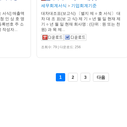
세무회계서식
기업회계기준
>
 서식] 매출액
대차대조표(보고식) 〔별지 제 ○ 호 서식〕 대
 인 상 호 명
차 대 조 표(보 고 식) 제 기 ○ 년 월 일 현재 제
록번호 주 소
기 ○ 년 월 일 현재 회사명 : (단위 : 원 또는 천
작성자...
원) 과 목 제...
조회수: 79 | 다운로드: 256
1
2
3
다음