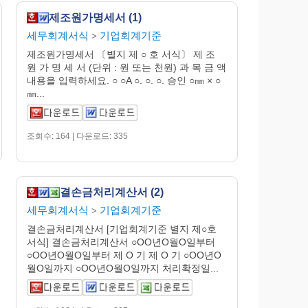
제조원가명세서 (1)
세무회계서식
기업회계기준
>
제조원가명세서 〔별지 제 ○ 호 서식〕 제 조
원 가 명 세 서 (단위 : 원 또는 천원) 과 목 금 액
내용을 입력하세요. ○ ○A ○. ○. ○. 승인 ○㎜ × ○
㎜...
조회수: 164 | 다운로드: 335
결손금처리계산서 (2)
세무회계서식
기업회계기준
>
결손금처리계산서 [기업회계기준 별지 제○호
서식] 결손금처리계산서 ○OO년O월O일부터
○OO년O월O일부터 제 O 기 제 O 기 ○OO년O
월O일까지 ○OO년O월O일까지 처리확정일...