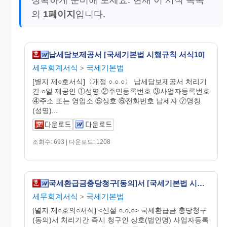
의
1페이지
입니다.
납세담보제공서 [국세기본법 시행규칙 서식10]
세무회계서식
국세기본법
>
[별지 제○호서식]〈개정 ○.○.○〉 납세담보제공서 처리기
간 ○일 제공인 ①성명 ②주민등록번호 ③사업자등록번호
④주소 또는 영업소 ⑤상호 ⑥전화번호 납세자 ⑦명칭
(성명)...
조회수: 693 | 다운로드: 1208
국세환급금충당청구[동의]서 [국세기본법 시행규칙 서식19의2]
세무회계서식
국세기본법
>
[별지 제○호의○서식] <신설 ○.○.○> 국세환급금 충당청구
(동의)서 처리기간 즉시 청구인 상호(법인명) 사업자등록