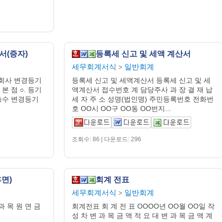
서(증자)
등록세 신고 및 세액 계산서
세무회계서식
일반회계
>
회사 변경등기
등록세 신고 및 세액계산서 등록세 신고 및 세
. 본 점 ○. 등기
액계산서 접수번호 계 담당주사 과 장 결 재 납
총수 변경등기
세 자 주 소 성명(법인명) 주민등록번호 전화번
호 OO시 OO구 OO동 OO번지...
조회수: 86 | 다운로드: 296
면)
회계 전표
세무회계서식
일반회계
>
 목 원 면 금
회계전표 회 계 전 표 OOOO년 OO월 OO일 작
성 차 변 과 목 금 액 적 요 대 변 과 목 금 액 계