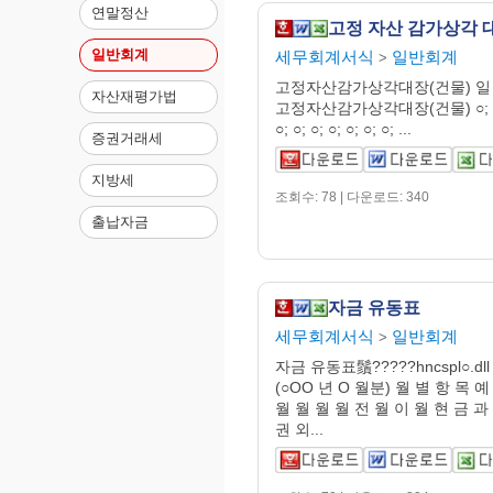
연말정산
고정 자산 감가상각 대
일반회계
세무회계서식
일반회계
>
고정자산감가상각대장(건물) 일
자산재평가법
고정자산감가상각대장(건물) ○; ○; ○;
○; ○; ○; ○; ○; ○; ○; ...
증권거래세
지방세
조회수: 78 | 다운로드: 340
출납자금
자금 유동표
세무회계서식
일반회계
>
자금 유동표鬚?????hncspl○.d
(○OO 년 O 월분) 월 별 항 목 예
월 월 월 월 전 월 이 월 현 금 과
권 외...