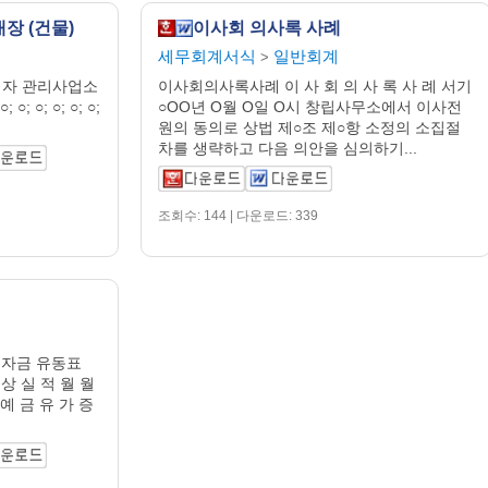
장 (건물)
이사회 의사록 사례
세무회계서식
일반회계
>
 자 관리사업소
이사회의사록사례 이 사 회 의 사 록 사 례 서기
 ○; ○; ○; ○;
○OO년 O월 O일 O시 창립사무소에서 이사전
원의 동의로 상법 제○조 제○항 소정의 소집절
차를 생략하고 다음 의안을 심의하기...
조회수: 144 | 다운로드: 339
ll 자금 유동표
 상 실 적 월 월
 예 금 유 가 증