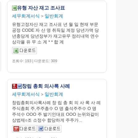
유형 자산 재고 조사표
세무회계서식
일반회계
>
유형고정자산 재고 조사표 년 월 일 현재 부문
공정 CODE 자 산 명 취득일 계정 당년가액 당
년충당계 당년장부가 재고유무 정리내역 연수
상각율 유 무 소 계 * * 합 계
조회수: 193 | 다운로드: 309
창립 총회 의사록 사례
세무회계서식
일반회계
>
창립총회의사록사례 창 립 총 회 의 사 록 사 례
주식총회 주,주주총수 O 명 출석주주수 O 명
주석수 OOO 주 발기인대표 OOO 는위와같이
상법제○조 소정수 합당하게 주주가...