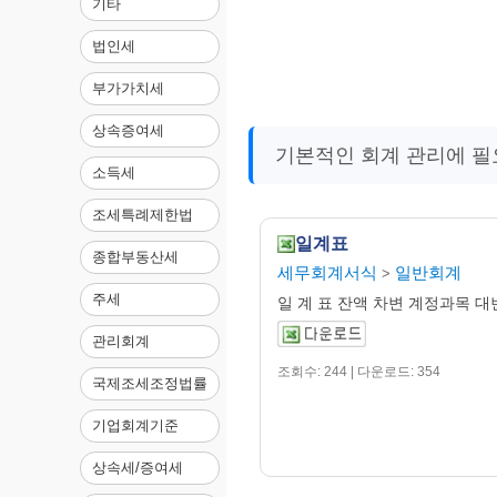
기타
법인세
부가가치세
상속증여세
기본적인 회계 관리에 필
소득세
조세특례제한법
일계표
종합부동산세
세무회계서식
일반회계
>
주세
일 계 표 잔액 차변 계정과목 대
관리회계
조회수: 244 | 다운로드: 354
국제조세조정법률
기업회계기준
상속세/증여세