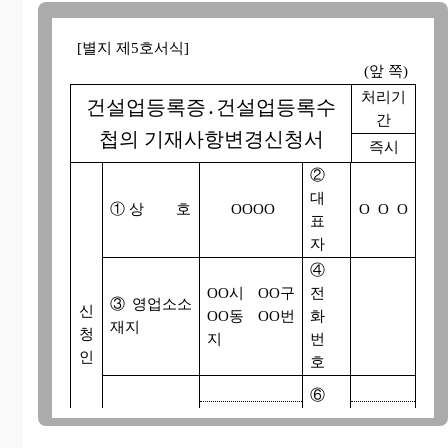
[별지 제5호서식]
(앞 쪽)
처리기
건설업등록증․건설업등록수
간
첩의 기재사항변경신청서
즉시
②
대
① 상 호
OOOO
O O O
표
자
④
OO시 OO구
전
③ 영업소소
신
OO동 OO번
화
재지
청
지
번
인
호
⑥
등
⑤ 등 록 업
록