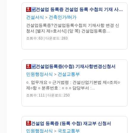
20OO년 O월 O일
건설업 등록증 건설업 등록 수첩의 기재 사항 변경 신청서
건설서식
건축인가/허가
>
신 청 인 O O O (서명 또는 인)
건설업등록증?건설업등록수첩의 기재사항 변경 신
청서 [별지 제○호서식] (앞 쪽) 건설업등록증...
O O 특별시장
조회수: 63 | 다운로드: 283
O O 광역시장 귀하
O O 도 지 사
수 수
료
건설업등록증(수첩) 기재사항변경신청서
구비서류
없
음
민원행정서식
건설교통부
>
1. 상호ㆍ명칭이나 영업소의 소재지를 변경하는
○. 업무개요 ○ 근거법령 : 건설산업기본법 제○조의○
경우 : 법인인 경우에는 법인등기부등본, 개
제○항 ○ 분류번호 : ○ ○ ○ 담당부서 :...
인인 경우에는 사업자등록증 사본 1부
조회수: 111 | 다운로드: 250
2. 성명 또는 대표자를 변경하는 경우
가. 법인인 경우에는 법인등기부등본, 개인인
경우에는 호적초본 1부
나. 외국인인 경우에는 출입국관리법 제33조
의 규정에 의한 외국인등록증 사본 1부
건설업 등록증 (등록 수첩) 재교부 신청서
30300-30311 민
민원행정서식
국토교통부
>