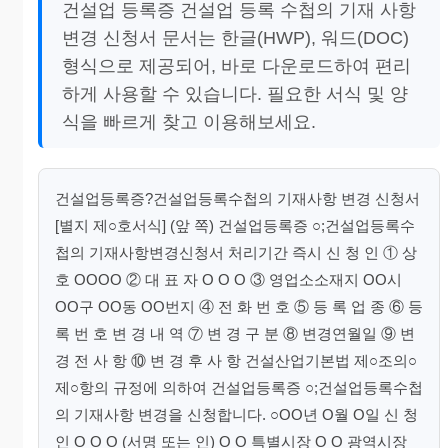
건설업 등록증 건설업 등록 수첩의 기재 사항
변경 신청서 문서는 한글(HWP), 워드(DOC)
형식으로 제공되어, 바로 다운로드하여 편리
하게 사용할 수 있습니다. 필요한 서식 및 양
식을 빠르게 찾고 이용해보세요.
건설업등록증?건설업등록수첩의 기재사항 변경 신청서
[별지 제○호서식] (앞 쪽) 건설업등록증 ○;건설업등록수
첩의 기재사항변경신청서 처리기간 즉시 신 청 인 ① 상
호 OOOO ② 대 표 자 O O O ③ 영업소소재지 OO시
OO구 OO동 OO번지 ④ 전 화 번 호 ⑤ 등 록 업 종 ⑥ 등
록 번 호 변 경 내 역 ⑦ 변 경 구 분 ⑧ 변경연월일 ⑨ 변
경 전 사 항 ⑩ 변 경 후 사 항 건설산업기본법 제○조의○
제○항의 규정에 의하여 건설업등록증 ○;건설업등록수첩
의 기재사항 변경을 신청합니다. ○OO년 O월 O일 신 청
인 O O O (서명 또는 인) O O 특별시장 O O 광역시장