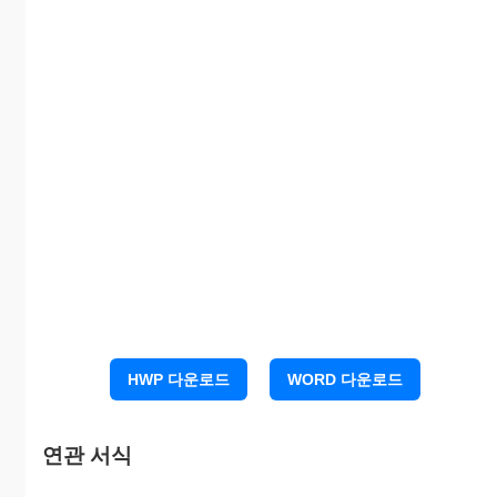
종
번
호
변 경 내 역
⑨
변
⑧ 변경연월
경
⑩ 변 경
⑦ 변 경 구 분
일
전
후 사 항
사
항
HWP 다운로드
WORD 다운로드
건설산업기본법 제9조의2제2항의 규정에 의
하여 건설업등록증․건설업등록수첩의 기재사
연관 서식
항 변경을 신청합니다.