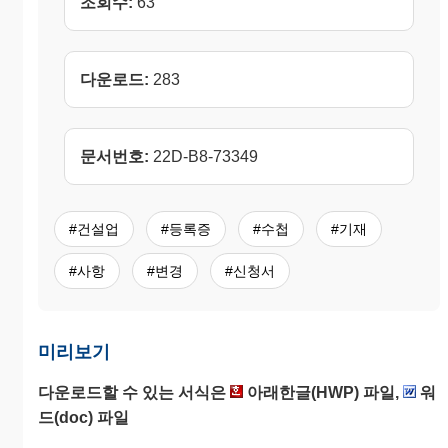
조회수:
63
다운로드:
283
문서번호:
22D-B8-73349
#건설업
#등록증
#수첩
#기재
#사항
#변경
#신청서
미리보기
다운로드할 수 있는 서식은
아래한글(HWP) 파일,
워
드(doc) 파일