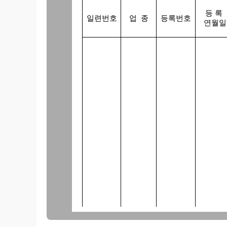
등 록
일련번호
업 종
등록번호
연월일