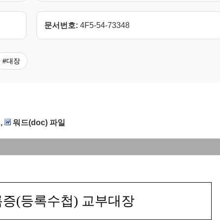
문서번호:
4F5-54-73348
#대장
,
워드(doc) 파일
서식]
증(등록수첩) 교부대장