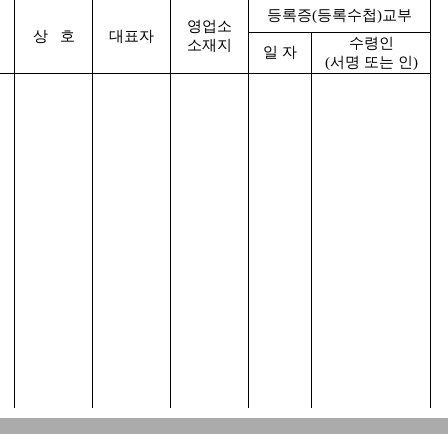
등록증(등록수첩)교부
영업소
상 호
대표자
수령인
소재지
일 자
(서명 또는 인)