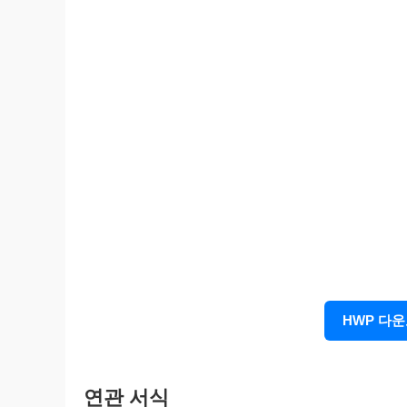
30300-08021비 210
99.7.8. 개정승인 보존용지
HWP 다
연관 서식