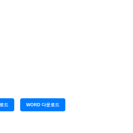
㎜ × 297㎜
(2종) 70g/㎡
운로드
WORD 다운로드