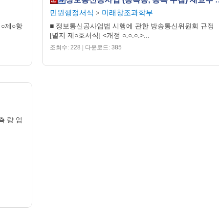
민원행정서식
미래창조과학부
>
의○제○항
■ 정보통신공사업법 시행에 관한 방송통신위원회 규정
[별지 제○호서식] <개정 ○.○.○.>...
조회수: 228 | 다운로드: 385
측 량 업