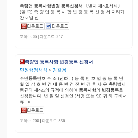
측량
업
등록사항변경
등록신청서
〔별지 제○호서식〕
(앞 쪽) 측 량 업 등 록 사 항 변 경 등 록 신 청 서 처리기
간 ○ 일 신
조회수: 65 | 다운로드: 247
측량업 등록사항 변경등록 신청서
민원행정서식
경찰청
>
주민
등록
번호 주 소 (전화 : ) 등 록 번 호 업 종 등 록 연
월 일 상 호 변 경 내 용 변 경 전 변 경 후 사 유
측량
법시
행규칙 제○조의 규정에 의하여
등록사항
의
변경등록
을
신청합니다. 년 월 일 신청인 (서명 또는 인) 귀 하 구비서
류 : ○
조회수: 200 | 다운로드: 336