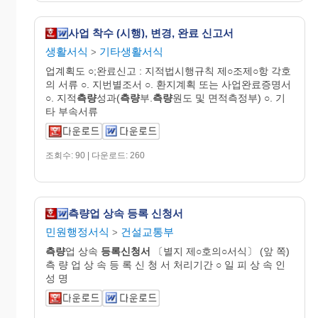
사업 착수 (시행), 변경, 완료 신고서
생활서식
기타생활서식
>
업계획도 ○;완료신고 : 지적법시행규칙 제○조제○항 각호
의 서류 ○. 지번별조서 ○. 환지계획 또는 사업완료증명서
○. 지적
측량
성과(
측량
부.
측량
원도 및 면적측정부) ○. 기
타 부속서류
조회수: 90 | 다운로드: 260
측량업 상속 등록 신청서
민원행정서식
건설교통부
>
측량
업 상속
등록신청서
〔별지 제○호의○서식〕 (앞 쪽)
측 량 업 상 속 등 록 신 청 서 처리기간 ○ 일 피 상 속 인
성 명