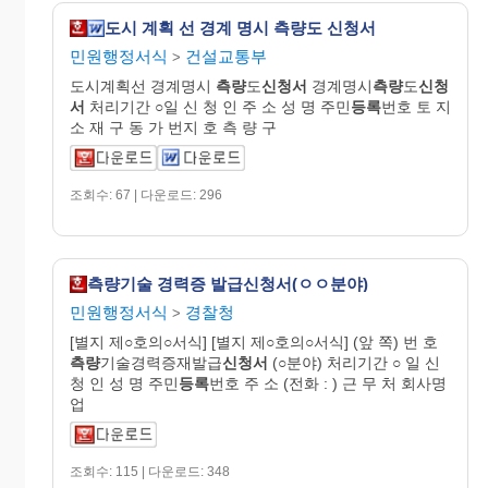
도시 계획 선 경계 명시 측량도 신청서
민원행정서식
건설교통부
>
도시계획선 경계명시
측량
도
신청서
경계명시
측량
도
신청
서
처리기간 ○일 신 청 인 주 소 성 명 주민
등록
번호 토 지
소 재 구 동 가 번지 호 측 량 구
조회수: 67 | 다운로드: 296
측량기술 경력증 발급신청서(ㅇㅇ분야)
민원행정서식
경찰청
>
[별지 제○호의○서식] [별지 제○호의○서식] (앞 쪽) 번 호
측량
기술경력증재발급
신청서
(○분야) 처리기간 ○ 일 신
청 인 성 명 주민
등록
번호 주 소 (전화 : ) 근 무 처 회사명
업
조회수: 115 | 다운로드: 348