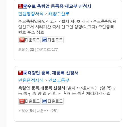
수로 측량업 등록증 재교부 신청서
민원행정서식
해양수산부
>
수로
측량
업폐업신고서 <별지 제○호 서식> 수로
측량
업폐
업신고서 처리기간 즉시 신고인 성명(대표자) 주민
등록
번호 주소 상호
조회수: 32 | 다운로드: 177
측량업 등록, 재등록 신청서
민원행정서식
건설교통부
>
측량
업
등록
,재
등록
신청서
[별지 제○호서식〕 (앞 쪽) ┌
등 록 ┐ 측 량 업 신 청 서 └ 재 등 록 ┘ 처리기간 ○ 일
조회수: 54 | 다운로드: 251