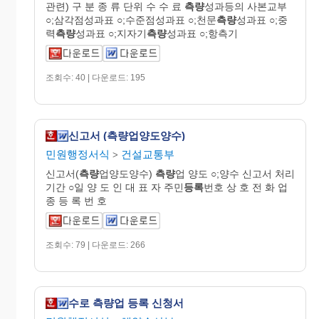
관련) 구 분 종 류 단위 수 수 료
측량
성과등의 사본교부
○;삼각점성과표 ○;수준점성과표 ○;천문
측량
성과표 ○;중
력
측량
성과표 ○;지자기
측량
성과표 ○;항측기
조회수: 40 | 다운로드: 195
신고서 (측량업양도양수)
민원행정서식
건설교통부
>
신고서(
측량
업양도양수)
측량
업 양도 ○;양수 신고서 처리
기간 ○일 양 도 인 대 표 자 주민
등록
번호 상 호 전 화 업
종 등 록 번 호
조회수: 79 | 다운로드: 266
수로 측량업 등록 신청서