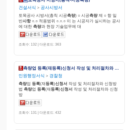
건설서식
공사시방서
>
토목공사 시방서(총칙 시공
측량
) ○ 시공
측량
제 ○ 항 일
반
사항
○.○ 적용범위 ○.○.○ 이 는 시공자가 실시하는 공사
에 대한
측량
과 현장 기술업무에 대
조회수: 132 | 다운로드: 363
측량업 등록(재등록)신청서 작성 및 처리절차와 신청방법
민원행정서식
경찰청
>
측량
업
등록
(재
등록
)
신청서
작성 및 처리절차와 신청방
법
측량
업
등록
(재
등록
)
신청서
작성 및 처리절차와 신청
방
조회수: 131 | 다운로드: 432