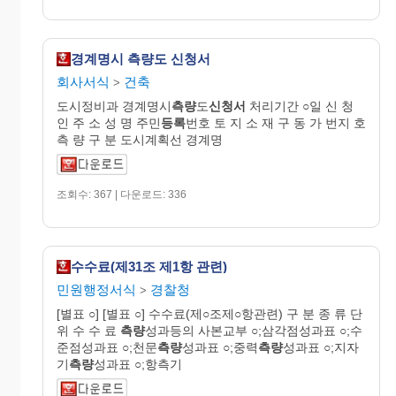
경계명시 측량도 신청서
회사서식
건축
>
도시정비과 경계명시
측량
도
신청서
처리기간 ○일 신 청
인 주 소 성 명 주민
등록
번호 토 지 소 재 구 동 가 번지 호
측 량 구 분 도시계획선 경계명
조회수: 367 | 다운로드: 336
수수료(제31조 제1항 관련)
민원행정서식
경찰청
>
[별표 ○] [별표 ○] 수수료(제○조제○항관련) 구 분 종 류 단
위 수 수 료
측량
성과등의 사본교부 ○;삼각점성과표 ○;수
준점성과표 ○;천문
측량
성과표 ○;중력
측량
성과표 ○;지자
기
측량
성과표 ○;항측기