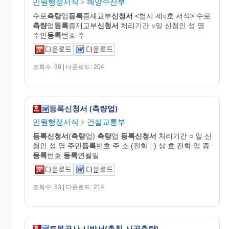
민원행정서식
해양수산부
>
수로
측량
업
등록
증재교부
신청서
<별지 제○호 서식> 수로
측량
업
등록
증재교부
신청서
처리기간 ○일 신청인 성 명
주민
등록
번호 주
조회수: 38 | 다운로드: 204
등록신청서 (측량업)
민원행정서식
건설교통부
>
등록신청서
(
측량
업)
측량
업
등록신청서
처리기간 ○ 일 신
청인 성 명 주민
등록
번호 주 소 (전화 : ) 상 호 전화 업 종
등록
번호
등록
연월일
조회수: 53 | 다운로드: 214
토목공사 시방서(총칙-시공측량)