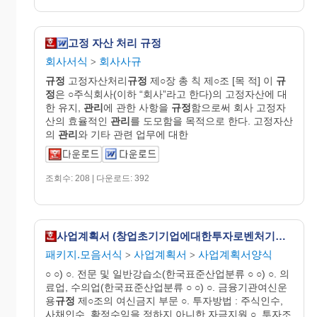
고정 자산 처리 규정
회사서식
회사사규
>
규정
고정자산처리
규정
제○장 총 칙 제○조 [목 적] 이
규
정
은 ○주식회사(이하 “회사”라고 한다)의 고정자산에 대
한 유지,
관리
에 관한 사항을
규정
함으로써 회사 고정자
산의 효율적인
관리
를 도모함을 목적으로 한다. 고정자산
의
관리
와 기타 관련 업무에 대한
조회수: 208 | 다운로드: 392
사업계획서 (창업초기기업에대한투자로벤처기업의창업촉진및벤처자본시장활성화)
패키지.모음서식
사업계획서
사업계획서양식
>
>
○ ○) ○. 전문 및 일반강습소(한국표준산업분류 ○ ○) ○. 의
료업, 수의업(한국표준산업분류 ○ ○) ○. 금융기관여신운
용
규정
제○조의 여신금지 부문 ○. 투자방법 : 주식인수,
사채인수, 확정수익을 정하지 아니한 자금지원 ○. 투자조