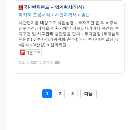
국민벤처펀드 사업계획서(양식)
패키지.모음서식
사업계획서
일반
>
>
사관련자를 대상으로 사업설명 ↓ 투자조건 협 의 o 주식
인수가격, 이자율(전환사채인 경우), 사외이사 파견등 투
자조건 및 사후
관리
방안등을 협의 ↓ 투자결정 (투자심의
위원회) o 투자심의위원회(총○명)에서 투자여부 결정(○/
○출석 ○/○찬성) o 심의위원
조회수: 367 | 다운로드: 691
1
2
3
다음