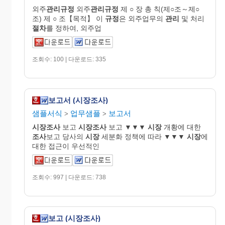
외주
관리규정
외주
관리규정
제 ○ 장 총 칙(제○조～제○
조) 제 ○ 조【목적】 이
규정
은 외주업무의
관리
및 처리
절차
를 정하여, 외주업
조회수: 100 | 다운로드: 335
보고서 (시장조사)
샘플서식
업무샘플
보고서
>
>
시장조사
보고
시장조사
보고 ▼▼▼
시장
개황에 대한
조사
보고 당사의
시장
세분화 정책에 따라 ▼▼▼
시장
에
대한 접근이 우선적인
조회수: 997 | 다운로드: 738
보고 (시장조사)