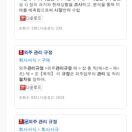
성 ○) 정의 과거와 현재상황을
조사
하고, 분석을 통해 미
래를 예측함으로써
시장
전략 수립
조회수: 138 | 다운로드: 233
외주 관리 규정
회사서식
구매
>
외주
관리규정
>외주
관리규정
제 ○ 장 총 칙(제○조～제○
조) 제 ○ 조【목적】 이
규정
은 외주업무의
관리
및 처리
절차
를 정하여,
조회수: 633 | 다운로드: 1819
외주 관리 규정
회사서식
회사사규
>