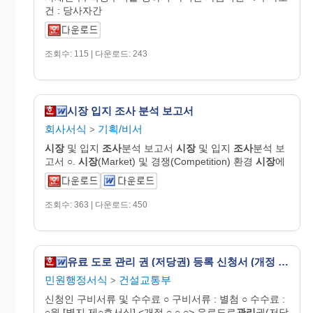
건 : 당사자간
조회수: 115 | 다운로드: 243
시장 입지 조사 분석 보고서
회사서식
기획/비서
>
시장
및 입지
조사
분석 보고서
시장
및 입지
조사
분석 보
고서 ○.
시장
(Market) 및 경쟁(Competition) 환경
시장
에
조회수: 363 | 다운로드: 450
유료 도로 관리 권 (저당권) 등록 신청서 (개정 01.10.19)
민원행정서식
건설교통부
>
신청인 구비서류 및 수수료 ○ 구비서류 : 별첨 ○ 수수료 :
○원 [별지 제○호서식] <개정 ○.○.○> 유료도로
관리
권(저당