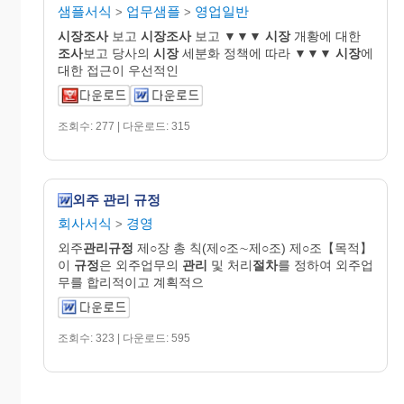
샘플서식
업무샘플
영업일반
>
>
시장조사
보고
시장조사
보고 ▼▼▼
시장
개황에 대한
조사
보고 당사의
시장
세분화 정책에 따라 ▼▼▼
시장
에
대한 접근이 우선적인
조회수: 277 | 다운로드: 315
외주 관리 규정
회사서식
경영
>
외주
관리규정
제○장 총 칙(제○조∼제○조) 제○조【목적】
이
규정
은 외주업무의
관리
및 처리
절차
를 정하여 외주업
무를 합리적이고 계획적으
조회수: 323 | 다운로드: 595