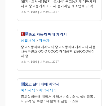
함)
[별지 ○호서식] [별지 ○호서식] 중고농기계 매매계약
서 ○. 중고농기계의 표시 농기계명 제조업체 규 격...
사용 부
사용 부품
조회수: 1985 | 다운로드: 1887
수 량
특기 사항
위
명
중고 자동차 매매 계약서
생활서식
자동차
>
※ 중고부품을 사용 수리한 경우에만 사용부위, 부
품명, 수량등을 기재
중고자동차매매계약서 중고자동차매매계약서 자동
차등록번호 OO O OOOO 매매금액 일금OOO원정
차 종...
② “갑”은 “을”과의 협의에 따라 다음과 같은 조건
조회수: 1996 | 다운로드: 2727
으로 무상수리 한다
◦ 무상수리 기간 : 개월(기대 인도일 부터)
◦ 무상수리의 범위 및 조건 :
중고 설비 매매 계약서
5. 기 타
회사서식
계약서서식
>
① (비정상적인 중고농기계 공급에 따른 책임 및 피
중고설비매매 계약서 계약서번호 : 호 ○. 설비품목 :
해보상방법 등 기재)
○. 규격 및 수량 : ○) 본체에 관한 리스트...
② (계약 위반시 처리방법 등 기재)