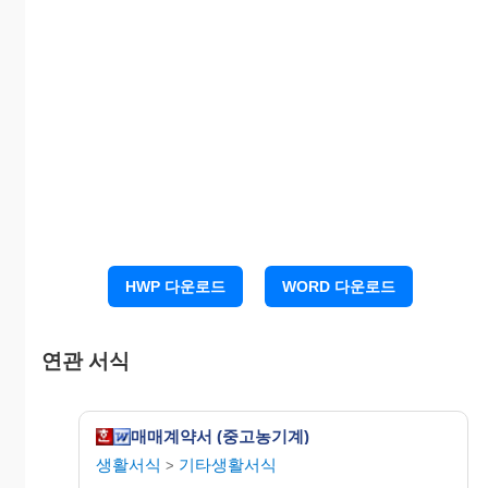
2. 당사자의 표시
매도인을 “갑”이라 하고, 매수인을 “을”이라 한다.
3. 대금지불 및 기대인수
“을”은 “갑”에게 다음과 같이 대금을 지불하고,
“갑”의 승인을 받은 후 200 년 월 일
기대를 인수한다.
구 분
금 액
지불 일자
지불 방법
금 천
200 년
(현금, 기
계약금
원
월 일
타)
(자부담)
금 천
200 년
(현금, 융
HWP 다운로드
WORD 다운로드
중도금
원
월 일
자금, 기타)
잔 금
금 천
200 년
(현금, 융
원
월 일
자금, 기타)
금 천
연관 서식
계
원
매매계약서 (중고농기계)
4. 중고부품 사용 수리여부 및 무상수리
생활서식
기타생활서식
① 중고부품 사용 수리여부 (사용 수리함, 사용 안
>