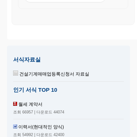
)
성 명 : (인)
주민등록번호 :
중개인(확인자) 상 호 :
주 소 : (전화번호: )
성명(대표자) : (인)
서식자료실
건설기계매매업등록신청서 자료실
인기 서식 TOP 10
월세 계약서
조회 66957 | 다운로드 44074
이력서(현대적인 양식)
조회 54992 | 다운로드 42400