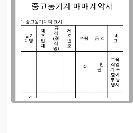
중고농기계 매매계약서
1. 중고농기계의 표시
규
제
제
격
농기
조
조
비
(형
수량
금 액
계명
업
번
고
식
체
호
명)
부속
천
작업
대
원
기 포
함여
부 등
명시
계
※ 농기계 형식표지판의 제조번호가 없을 경우 자
체검사번호 기재
※ 금액에는 부가가치세 포함 여부를 명시