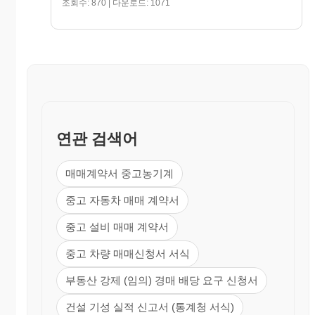
조회수: 870 | 다운로드: 1071
③ (기타, 필요한 사항 기재)
6. 계약서
① “갑”과 “을”은 상기 계약을 성실히 이행할 것을
약속한다
② 이 계약서는 3통을 작성하여 쌍방 서명날인한 후
“갑”이 1통, “을”이 2통을 소지하 며, “을”은
구입자금을 융자지원 받고자 할 경우 지원 가능여부
연관 검색어
를 융자취급기관에 확인한 후 1통을 해당기관에
제출한다.
매매계약서 중고농기계
200 년 월 일
중고 자동차 매매 계약서
중고 설비 매매 계약서
갑(매도인) 상 호 :
중고 차량 매매신청서 서식
주 소 : (전화번호: )
성명(대표자) : (인)
부동산 강제 (임의) 경매 배당 요구 신청서
건설 기성 실적 신고서 (통계청 서식)
을(매수인) 주 소 : (전화번호: