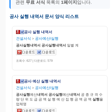
관련
무료 서식
목록의
1페이지
입니다.
공사 실행 내역서 문서 양식 리스트
공사 실행 내역서
건설서식
공사예산/실행
>
공사실행
내역
서
공사실행
내역
서
일별 계
조회수: 627 | 다운로드: 579
공사 예산 실행 내역서
건설서식
공사예산/실행
>
공사실행
예산
내역서
공사실행
예산
내역서
공 종 규 격 수
량 단 위 도 급 금 액 실 행 예 산 집 행 금 액 금 액
실행
율
업체명