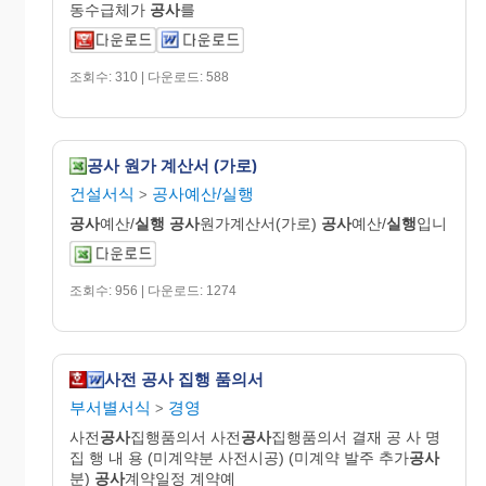
동수급체가
공사
를
조회수: 310 | 다운로드: 588
공사 원가 계산서 (가로)
건설서식
공사예산/실행
>
공사
예산/
실행
공사
원가계산서(가로)
공사
예산/
실행
입니
조회수: 956 | 다운로드: 1274
사전 공사 집행 품의서
부서별서식
경영
>
사전
공사
집행품의서 사전
공사
집행품의서 결재 공 사 명
집 행 내 용 (미계약분 사전시공) (미계약 발주 추가
공사
분)
공사
계약일정 계약예