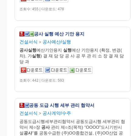
조회수: 455 | 다운로드: 478
공사 실행 예산 기안 용지
건설서식
공사예산/실행
>
공사실행
예산기안용지
실행
예산 기안용지 (확정, 변경(
차), 가
실행
) 결 재 담 당 공 사 공 무 관 리 소 장 결 재 담
당 과
조회수: 442 | 다운로드: 593
공동 도급 시행 세부 관리 협약서
건설서식
공사계약/수주
>
공동도급시행세부관리협약서 공동도급시행 세부관리 협
약서 제○장
공사
관리 제○조(목적) “OOOO"도시기반시
설
공사
”를 공동수급한 (주)OO종합건설, (주)OO산업 공