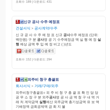
조회수: 189 | 다운로드: 431
신규 공사 수주 예정표
건설서식
공사계약/수주
>
신 규 공 사 수 주 예 정 표 신규
공사
수주 예정표 (단위:
백만원) 구 분
공사
명 공 기 수주예정금 액 실 행 예 정
실
행
예상 금액 투 입 예 정 비고 ( )년도
조회수: 152 | 다운로드: 294
외주비 청구 총괄표
회사서식
거래/구매/외주
>
외주비청구총괄표○ 외 주 비 청 구 총 괄 표 확 인 담 당
공 무 소 장 구 분 외주
공사
명 공 사 금 액 청 구 내 역 거
래 처 계약금액
실행
예산 외주금액 총기성금액 유 보 액
기배정액 금회공제액 금 회 지 불