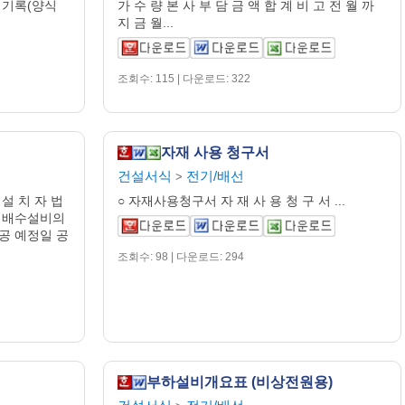
도 기록(양식
가 수 량 본 사 부 담 금 액 합 계 비 고 전 월 까
지 금 월...
조회수: 115 | 다운로드: 322
자재 사용 청구서
건설서식
전기/배선
>
설 치 자 법
○ 자재사용청구서 자 재 사 용 청 구 서 ...
 적 배수설비의
착공 예정일 공
조회수: 98 | 다운로드: 294
부하설비개요표 (비상전원용)