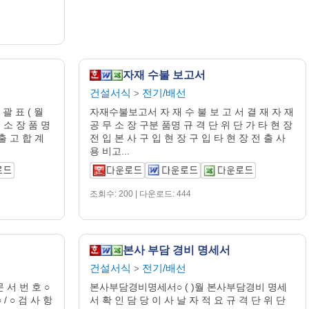
자재 수불 보고서
건설서식
전기/배선
>
괄 표 ( 월
자재수불보고서 자 재 수 불 보 고 서 결 재 자 재
무 소 장 품 명
공 무 소 장 구분 품명 규 격 단 위 단 가 타 현 장
출 고 합 계
전 입 본 사 구 입 현 장 구 입 타 현 장 전 출 사
용 비고...
조회수: 200 | 다운로드: 444
본사 부담 경비 명세서
건설서식
전기/배선
>
서 번 호 ○
본사부담경비명세서○ ( )월 본사부담경비 명세
/ ○ 검 사 항
서 확 인 담 당 이 사 날 자 적 요 규 격 단 위 단