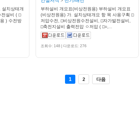
건설서식
전기/배선
>
. 설치상태개
부하설비 개요표(비상전원용) 부하설비 개요표
전설비 ( □
(비상전원용) 가. 설치상태개요 항 목 사용구획 □
용 ) 수전방
저압수전, □비상전원수전설비, □자가발전설비,
□축전지설비 출력전압 ㅇ저압 ( □○,...
조회수: 148 | 다운로드: 276
1
2
다음