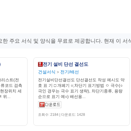
한 주요 서식 및 양식을 무료로 제공합니다. 현재 이 서
)
전기 설비 단선 결선도
건설서식
전기/배선
>
크리스트(전
전기설비단선결선도 단선결선도 작성 예시도 약
분류코드 검측
호 표 기 □ 개폐기 ○;차단기 표기방법 ㅇ 극수(○
 현장위치 세
극인 경우는 극수 표기 생략), 차단기종류, 용량
위...
순으로 표기 예○) 배선용...
조회수: 2184 | 다운로드: 1428