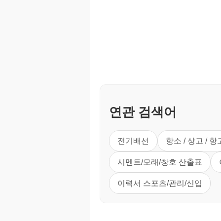
연관 검색어
전기배선
항소 / 상고 / 항
시멘트/모래/창호 산출표
이력서 스포츠/관리/신입