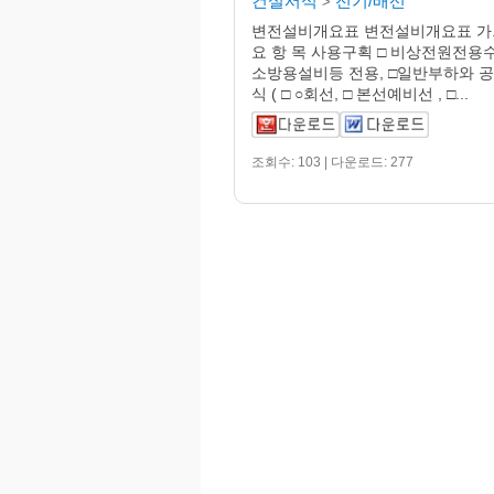
건설서식
전기/배선
>
변전설비개요표 변전설비개요표 가
요 항 목 사용구획 □ 비상전원전용수
소방용설비등 전용, □일반부하와 공
식 ( □ ○회선, □ 본선예비선 , □...
조회수: 103 | 다운로드: 277