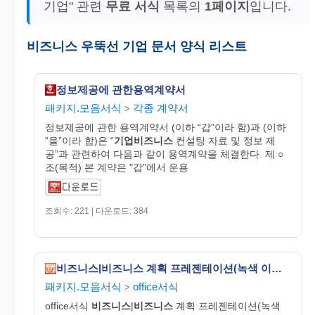
기업" 관련
무료 서식
목록의
1페이지
입니다.
비즈니스 우뚝선 기업 문서 양식 리스트
정보제공에 관한용역계약서
패키지.모음서식
각종 계약서
>
정보제공에 관한 용역계약서 (이하 “갑”이라 함)과 (이하
“을”이라 함)은 “
기업비즈니스
컨설팅 자료 및 정보 제
공”과 관련하여 다음과 같이 용역계약을 체결한다. 제 ○
조(목적) 본 계약은 "갑”에서 운용
조회수: 221 | 다운로드: 384
비즈니스|비즈니스 계획 프레젠테이션(녹색 이온 디자인, 와이드스크린)
패키지.모음서식
office서식
>
office서식
비즈니스
|
비즈니스
계획 프레젠테이션(녹색