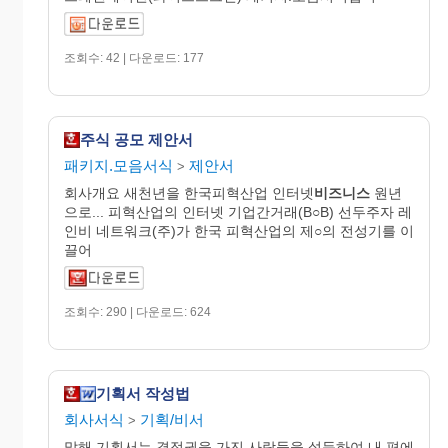
조회수: 42 | 다운로드: 177
주식 공모 제안서
패키지.모음서식
제안서
>
회사개요 새천년을 한국피혁산업 인터넷
비즈니스
원년
으로... 피혁산업의 인터넷 기업간거래(B○B) 선두주자 레
인비 네트워크(주)가 한국 피혁산업의 제○의 전성기를 이
끌어
조회수: 290 | 다운로드: 624
기획서 작성법
회사서식
기획/비서
>
말해 기획서는 결정권을 가진 사람들을 설득하여 내 편에