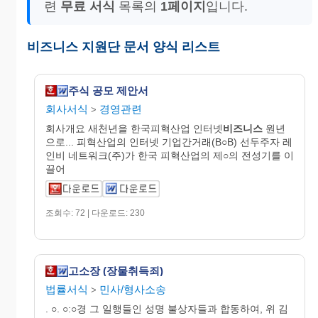
련
무료 서식
목록의
1페이지
입니다.
비즈니스 지원단 문서 양식 리스트
주식 공모 제안서
회사서식
경영관련
>
회사개요 새천년을 한국피혁산업 인터넷
비즈니스
원년
으로... 피혁산업의 인터넷 기업간거래(B○B) 선두주자 레
인비 네트워크(주)가 한국 피혁산업의 제○의 전성기를 이
끌어
조회수: 72 | 다운로드: 230
고소장 (장물취득죄)
법률서식
민사/형사소송
>
. ○. ○:○경 그 일행들인 성명 불상자들과 합동하여, 위 김