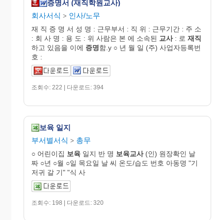
증명서 (재직학원교사)
회사서식
인사/노무
>
재 직 증 명 서 성 명 : 근무부서 : 직 위 : 근무기간 : 주 소
: 회 사 명 : 용 도 : 위 사람은 본 에 소속된
교사
: 로
재직
하고 있음을 이에
증명
함.y ○ 년 월 일 (주) 사업자등록번
호 :
조회수: 222 | 다운로드: 394
보육 일지
부서별서식
총무
>
○ 어린이집
보육
일지 반 명
보육교사
(인) 원장확인 날
짜 ○년 ○월 ○일 목요일 날 씨 온도/습도 번호 아동명 "기
저귀 갈 기" "식 사
조회수: 198 | 다운로드: 320