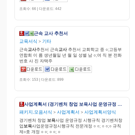
조회수: 66 | 다운로드: 442
근속 교사 추천서
교육서식
기타
>
근속
교사
추천서 근속
교사
추천서 교회학교 중 ○;고등부
연합회 이 름 생년월일 년 월 일 성별 남 ○;여 직 분 전화
번호 사 진 자택주
조회수: 153 | 다운로드: 899
사업계획서 (경기벤처 창업 보육사업 운영규정 시행규칙)
패키지.모음서식
사업계획서
사업계획서양식
>
>
경기벤처 창업
보육
사업 운영규정 시행규칙 경기벤처창
업
보육
사업운영규정시행규칙 전문개정 ○ ○; ○ ○;○ 규칙
제○호 개정 ○ ○; ○ ○; ○