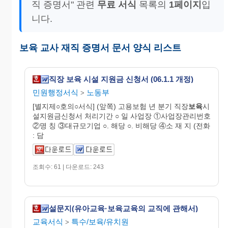
직 증명서" 관련
무료 서식
목록의
1페이지
입
니다.
보육 교사 재직 증명서 문서 양식 리스트
직장 보육 시설 지원금 신청서 (06.1.1 개정)
민원행정서식
노동부
>
[별지제○호의○서식] (앞쪽) 고용보험 년 분기 직장
보육
시
설지원금신청서 처리기간 ○ 일 사업장 ①사업장관리번호
②명 칭 ③대규모기업 ○. 해당 ○. 비해당 ④소 재 지 (전화
: 담
조회수: 61 | 다운로드: 243
설문지(유아교육·보육교육의 교직에 관해서)
교육서식
특수/보육/유치원
>