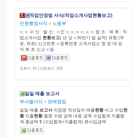
직업안정법 서식(직업소개사업현황보고)
민원행정서식
노동부
>
○; ○; 수 신 : 발 신 : ○;인 ○; ○; ○; ○; ○; ○; 참 조 : 제 목 : 직
업소개사업
현황보고
( 년 상 ○;하반기 말 실적) 유형 (무
료, 유료) 신고번호 ○;등록번호 소개사업소 명 칭 대 표
자 최 초 신고 ○;등
조회수: 41 | 다운로드: 205
일일 매출 보고서
부서별서식
판매영업
>
일일 매출
보고서
지점명 작성일자 매출
현황
비고 수입
현
황
지출
현황
품명 수량 금액 내용 금액 수입합계 지출합
계 총금액 $ (수입합계+지출합계) 본사입금액