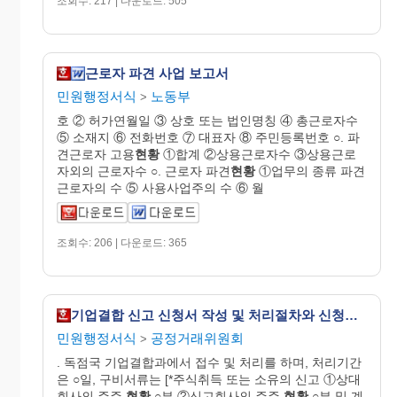
조회수: 217 | 다운로드: 505
근로자 파견 사업 보고서
민원행정서식
노동부
>
호 ② 허가연월일 ③ 상호 또는 법인명칭 ④ 총근로자수
⑤ 소재지 ⑥ 전화번호 ⑦ 대표자 ⑧ 주민등록번호 ○. 파
견근로자 고용
현황
①합계 ②상용근로자수 ③상용근로
자외의 근로자수 ○. 근로자 파견
현황
①업무의 종류 파견
근로자의 수 ⑤ 사용사업주의 수 ⑥ 월
조회수: 206 | 다운로드: 365
기업결합 신고 신청서 작성 및 처리절차와 신청방법
민원행정서식
공정거래위원회
>
. 독점국 기업결합과에서 접수 및 처리를 하며, 처리기간
은 ○일, 구비서류는 [*주식취득 또는 소유의 신고 ①상대
회사의 주주
현황
○부 ②신고회사의 주주
현황
○부 및 계