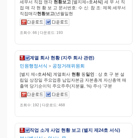
세무서 직접 맨각
현황보고
[별지제○호
서식
] 세 무 서 직
접 매 각 현 황 보 고 문서번호: 수 신: 참 조: 제목:세무서
직접매각
현황보고
(년월일현
조회수: 66 | 다운로드: 193
계열 회사 현황 (지주 회사 관련)
민원행정서식
공정거래위원회
>
[별지 제○호
서식
] 계열회사
현황
동
일인
: 상 호 구 분 설
립일 상장일 주요업종 납입자본금 자본총계 자산총액 매
출액 당기순이익 주요주주(지분율, %) 주○) ‘구분
조회수: 192 | 다운로드: 468
직업 소개 사업 현황 보고 (별지 제24호 서식)