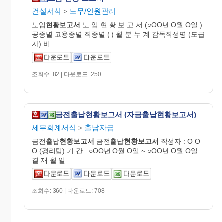
건설서식
노무/인원관리
>
노임
현황
보고
서
노 임 현 황 보 고 서 (○OO년 O월 O일 )
공종별 고용종별 직종별 ( ) 월 분 누 계 감독직성명 (도급
자) 비
조회수: 82 | 다운로드: 250
금전출납현황보고서 (자금출납현황보고서)
세무회계서식
출납자금
>
금전출납
현황
보고
서
금전출납
현황
보고
서
작성자 : O O
O (경리팀) 기 간 : ○OO년 O월 O일 ~ ○OO년 O월 O일
결 재 월 일
조회수: 360 | 다운로드: 708