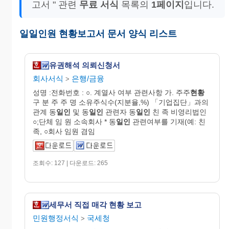
고서 " 관련
무료 서식
목록의
1페이지
입니다.
일일인원 현황보고서 문서 양식 리스트
유권해석 의뢰신청서
회사서식
은행/금융
>
성명 :전화번호 : ○. 계열사 여부 관련사항 가. 주주
현황
구 분 주 주 명 소유주식수(지분율,%) 「기업집단」과의
관계 동
일인
및 동
일인
관련자 동
일인
친 족 비영리법인
○;단체 임 원 소속회사 * 동
일인
관련여부를 기재(예: 친
족, ○회사 임원 겸임
조회수: 127 | 다운로드: 265
세무서 직접 매각 현황 보고
민원행정서식
국세청
>