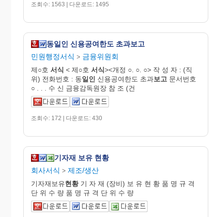
조회수: 1563 | 다운로드: 1495
동일인 신용공여한도 초과보고
민원행정서식
금융위원회
>
제○호
서식
< 제○호
서식
><개정 ○. ○. ○> 작 성 자 : (직
위) 전화번호 : 동
일인
신용공여한도 초과
보고
문서번호
○ . . . 수 신 금융감독원장 참 조 (건
조회수: 172 | 다운로드: 430
기자재 보유 현황
회사서식
제조/생산
>
기자재보유
현황
기 자 재 (장비) 보 유 현 황 품 명 규 격
단 위 수 량 품 명 규 격 단 위 수 량