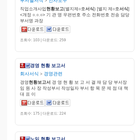
부서별서식
인사노무
>
직업소개사업
현황보고
(별지제○호
서식
) [별지 제○호
서식
]
<개정 ○.○.○> 기 관 명 우편번호 주소 전화번호 전송 담당
부서명 과장
조회수: 103 | 다운로드: 259
경영 현황 보고서
회사서식
경영관련
>
경영
현황
보고
서
경 영 현 황 보 고 서 결 재 담 당 부서장
임 원 사 장 작성부서 작성일자 부서 항 목 문 제 점 대 책
대 표 이
조회수: 175 | 다운로드: 224
노임 현황 보고서