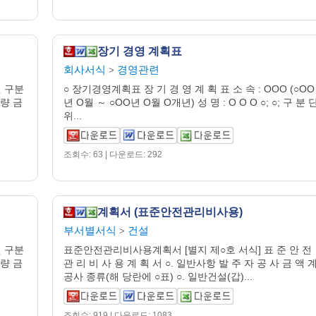
장기 경영 계획표
회사서식
경영관련
>
월 구분
○ 장기경영계획표 장 기 경 영 계 획 표 소 속 : OOO (○OO
 량 금
년 O월 ～ ○OO년 O월 O개년) 성 명 : O O O ○; ○; 구 분 
위...
조회수: 63 | 다운로드: 292
계획서 (표준안전관리비사용)
부서별서식
건설
>
월 구분
표준안전관리비사용계획서 [별지 제○호 서식] 표 준 안 전
 량 금
관 리 비 사 용 계 획 서 ○. 일반사항 발 주 자 공 사 금 액 
공사 종류(해 당란에 ○표) ○. 일반건설(갑)...
조회수: 919 | 다운로드: 1083