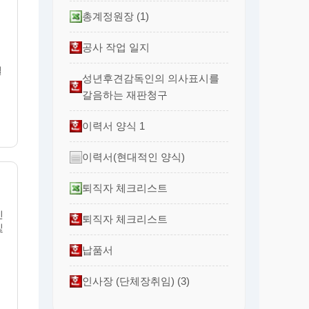
총계정원장 (1)
공사 작업 일지
결
성년후견감독인의 의사표시를
갈음하는 재판청구
이력서 양식 1
이력서(현대적인 양식)
퇴직자 체크리스트
인
퇴직자 체크리스트
및
납품서
인사장 (단체장취임) (3)