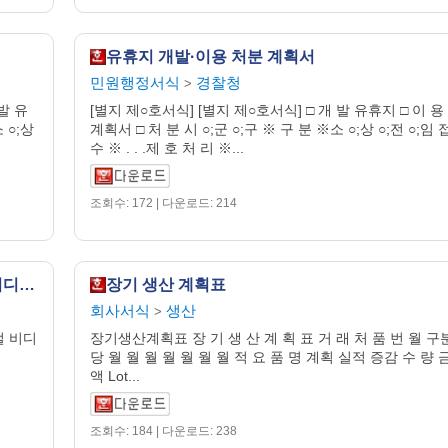
유휴지 개발·이용 처분 계획서
민원행정서식
경찰청
>
발 유
[별지 제○호서식] [별지 제○호서식] □ 개 발 유휴지 □ 이 용
 ○;상
계획서 □ 처 분 시 ○;군 ○;구 ※ 구 분 ※소 ○;상 ○;전 ○;임 
수 ※ . . .제 호 처 리 ※...
조회수: 172 | 다운로드: 214
사업계획서-(VOD 시스템을 이용한 디지털 비디오방)
장기 생산 계획표
회사서식
생산
>
털 비디
장기생산계획표 장 기 생 산 계 획 표 거 래 처 품 번 월 구
당 월 월 월 월 월 월 월 적 요 품 명 계획 실적 증감 수 량 
액 Lot...
조회수: 184 | 다운로드: 238