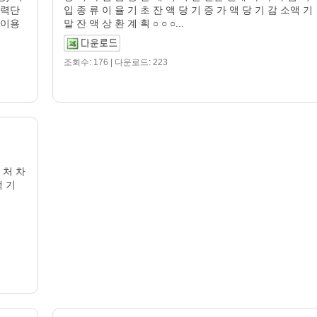
체력단
입 종 류 이 율 기 초 잔 액 당 기 증 가 액 당 기 감 소액 기
‘이용
말 잔 액 상 환 계 획 ○ ○ ○...
조회수: 176 | 다운로드: 223
 처 차
액 기