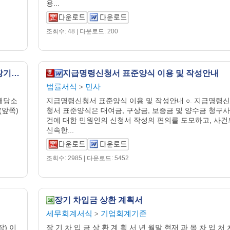
용...
조회수: 48 | 다운로드: 200
장기보유주식 배당소득 비과세명세서 및 장기보유주식 배당소득 분리과세명세서
지급명령신청서 표준양식 이용 및 작성안내
법률서식
민사
>
배당소
지급명령신청서 표준양식 이용 및 작성안내 ○. 지급명령신
(앞쪽)
청서 표준양식은 대여금, 구상금, 보증금 및 양수금 청구사
건에 대한 민원인의 신청서 작성의 편의를 도모하고, 사건
신속한...
조회수: 2985 | 다운로드: 5452
장기 차입금 상환 계획서
세무회계서식
기업회계기준
>
) 이
장 기 차 입 금 상 환 계 획 서 년 월말 현재 과 목 차 입 처 