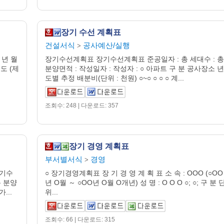
장기 수선 계획표
건설서식
공사예산/실행
>
 년 월
장기수선계획표 장기수선계획표 준공일자 : 총 세대수 : 총
년도 (제
분양면적 : 작성일자 : 작성자 : ○ 아파트 구 분 공사장소 년
도별 추정 배분비(단위 : 천원) ○~○ ○ ○ ○ 계...
조회수: 248 | 다운로드: 357
장기 경영 계획표
부서별서식
경영
>
장기수
○ 장기경영계획표 장 기 경 영 계 획 표 소 속 : OOO (○OO
총 분양
년 O월 ～ ○OO년 O월 O개년) 성 명 : O O O ○; ○; 구 분 
...
위...
조회수: 66 | 다운로드: 315