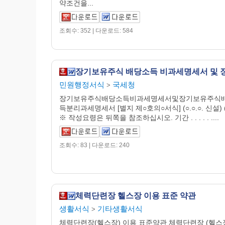
약조건을...
조회수: 352 | 다운로드: 584
민원행정서식
국세청
>
장기보유주식배당소득비과세명세서및장기보유주식
득분리과세명세서 [별지 제○호의○서식] (○.○.○. 신설) 
※ 작성요령은 뒤쪽을 참조하십시오. 기간 . . . . . ....
조회수: 83 | 다운로드: 240
체력단련장 헬스장 이용 표준 약관
생활서식
기타생활서식
>
체력단련장(헬스장) 이용 표준약관 체력단련장 (헬스장