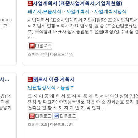
사업계획서 (표준사업계획서,기업체현황)
패키지.모음서식
사업계획서
사업계획서양식
>
>
○ ○ ○
사업계획서 (표준사업계획서,기업체현황) 표준사업계획서
비 고 "
○. 기업체 현황 ● 회사 개요 업체명 업 종 (표준산업분류번
호) 조직형태 대표자 상시종업원수 설립(예정)일 주제품 
산...
조회수: 443 | 다운로드: 444
사업계획서 (에너지이용합리화시설자금신청서작성방법)
토지 이용 계획서
민원행정서식
농림부
>
) 에
토 지 이 용 계 획 서 토 지 이 용 계 획 서 매수인 성명 (법
 따른
명칭 및 대표자) 주민등록번호 직업 주 소 전화번호 토지 
 금융기
건축물 현 황 소 재 지 지 번 지 목 면적...
조회수: 619 | 다운로드: 584