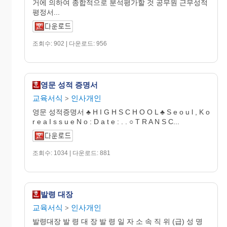
거에 의하여 종합적으로 분석평가할 것 공무원 근무성적
평정서...
조회수: 902 | 다운로드: 956
영문 성적 증명서
교육서식
인사개인
>
영문 성적증명서 ♣ H I G H S C H O O L ♣ S e o u l , K o
r e a I s s u e N o : D a t e : . . ○ T R A N S C...
조회수: 1034 | 다운로드: 881
발령 대장
교육서식
인사개인
>
발령대장 발 령 대 장 발 령 일 자 소 속 직 위 (급) 성 명