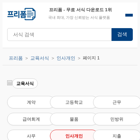
프리폼
- 무료 서식 다운로드 1위
국내 최대, 가장 신뢰받는 서식 플랫폼
검색
프리폼
교육서식
인사개인
페이지 1
교육서식
계약
고등학교
근무
급여회계
물품
민방위
사무
인사개인
지출