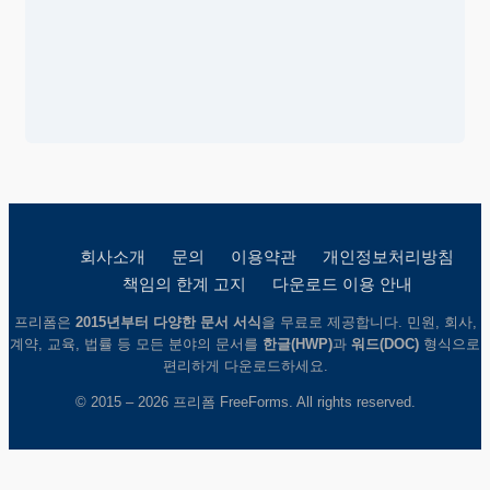
회사소개
문의
이용약관
개인정보처리방침
책임의 한계 고지
다운로드 이용 안내
프리폼은
2015년부터 다양한 문서 서식
을 무료로 제공합니다. 민원, 회사,
계약, 교육, 법률 등 모든 분야의 문서를
한글(HWP)
과
워드(DOC)
형식으로
편리하게 다운로드하세요.
© 2015 – 2026 프리폼 FreeForms. All rights reserved.