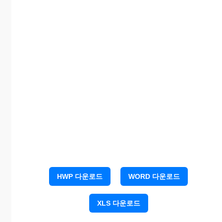
덕
국
어
사
회
국
사
수
학
과
학
체
육
음
HWP 다운로드
WORD 다운로드
악
미
술
XLS 다운로드
영