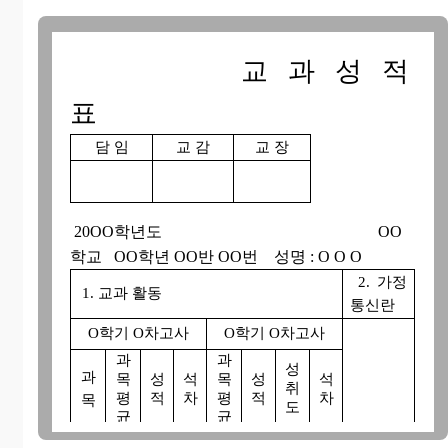
교 과 성 적
표
담 임
교 감
교 장
20OO학년도 OO
학교 OO학년 OO반 OO번 성명 : O O O
2. 가정
1. 교과 활동
통신란
O학기 O차고사
O학기 O차고사
과
과
성
과
목
성
석
목
성
석
취
평
적
차
평
적
차
목
도
균
균
도