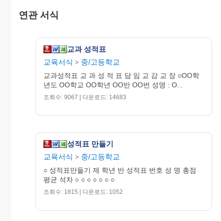
어
연관 서식
가
정
한
교과 성적표
문
교육서식
중/고등학교
>
교과성적표 교 과 성 적 표 담 임 교 감 교 장 ○OO학
년도 OO학교 OO학년 OO반 OO번 성명 : O...
총
조회수: 9067 | 다운로드: 14683
점
평
균
성적표 만들기
학
급
※1차 지필고사 양
교육서식
중/고등학교
>
석
식
○ 성적표만들기 제 학년 반 성적표 번호 성 명 총점
차
평균 석차 ○ ○ ○ ○ ○ ○ ○
조회수: 1815 | 다운로드: 1052