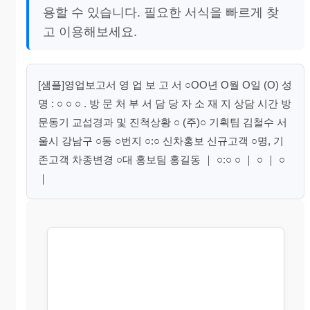
용할 수 있습니다. 필요한 서식을 빠르게 찾
고 이용해보세요.
[샘플]영업보고서 영 업 보 고 서 ○OO년 O월 O일 (O) 성
명 : ○ ○ ○ . 방 문 처 부 서 담 당 자 소 재 지 상담 시간 방
문동기 교섭경과 및 진척상황 ○ (주)○ 기획팀 김철수 서
울시 강남구 ○동 ○번지 ○:○ 신차홍보 신규고객 ○명, 기
존고객 차종변경 ○대 홍보팀 홍길동 ｜ ○:○ ○ ｜ ○ ｜ ○
｜