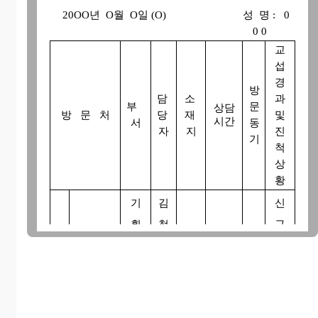
20OO년 O월 O일 (O) 성 명 : 0
0 0
.
교
섭
경
방
담
소
과
부
문
상담
방 문 처
당
재
및
시간
서
동
자
지
진
기
척
상
황
기
김
신
획
철
규
서
팀
수
고
10:00
울
객 2
시
홍
홍
명,
강
보
길
신
기