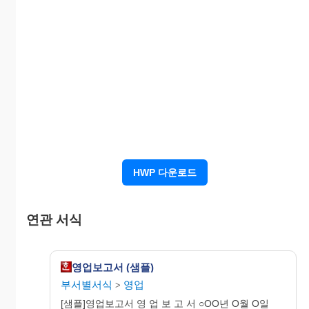
남
팀
동
차
존
1
(주)0000
구
홍
고
｜
00
보
객
동
차
000
종
번
변
지
11:00
경 1
대
HWP 다운로드
｜
2
연관 서식
영업보고서 (샘플)
부서별서식
영업
>
｜
3
[샘플]영업보고서 영 업 보 고 서 ○OO년 O월 O일