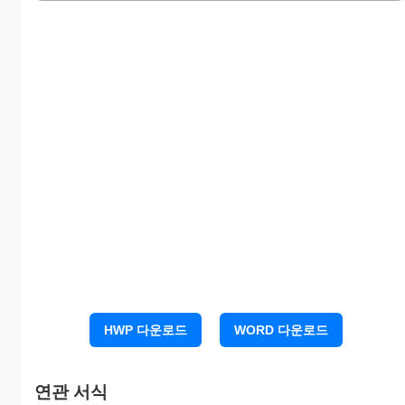
가 족
www.wowform.com
● 조사내용
1. 신 용
2. 품 행
3. 특 기
4. 인 맥
5. 상 벌
HWP 다운로드
WORD 다운로드
6. 기 타
www.wowform.com
연관 서식