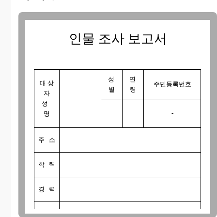
인물 조사 보고서
www.wowform.com
성
연
대 상
주민등록번호
별
령
자
성
-
명
주 소
학 력
경 력
현 직