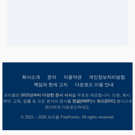
회사소개
문의
이용약관
개인정보처리방침
책임의 한계 고지
다운로드 이용 안내
프리폼은
2015년부터 다양한 문서 서식
을 무료로 제공합니다. 민원, 회사,
계약, 교육, 법률 등 모든 분야의 문서를
한글(HWP)
과
워드(DOC)
형식으로
편리하게 다운로드하세요.
© 2015 – 2026 프리폼 FreeForms. All rights reserved.