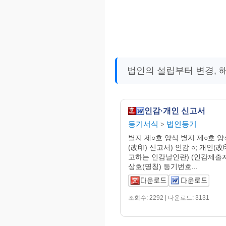
법인의 설립부터 변경, 
인감·개인 신고서
등기서식
법인등기
>
별지 제○호 양식 별지 제○호 양식
(改印) 신고서) 인감 ○; 개인(改
고하는 인감날인란) (인감제출자
상호(명칭) 등기번호...
조회수: 2292 | 다운로드: 3131