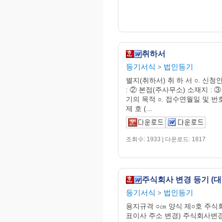
취하서
등기서식
법인등기
>
별지(취하서) 취 하 서 ○. 신청
: ② 본점(주사무소) 소재지 : ③ 
기의 목적 ○. 접수연월일 및 번
제 호 (...
조회수: 1933 | 다운로드: 1817
등기서식
법인등기
>
용지규격 ○㎝ 양식 제○호 주
표이사 주소 변경) 주식회사변