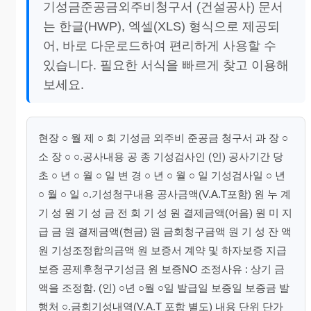
기성금준공금외주비청구서 (건설공사) 문서
는 한글(HWP), 엑셀(XLS) 형식으로 제공되
어, 바로 다운로드하여 편리하게 사용할 수
있습니다. 필요한 서식을 빠르게 찾고 이용해
보세요.
현장 ○ 월 제 ○ 회 기성금 외주비 준공금 청구서 과 장 ○
소 장 ○ ○.공사내용 공 종 기성검사인 (인) 공사기간 당
초 ○ 년 ○ 월 ○ 일 변 경 ○ 년 ○ 월 ○ 일 기성검사일 ○ 년
○ 월 ○ 일 ○.기성청구내용 공사금액(V.A.T포함) 원 누 계
기 성 원 기 성 금 전 회 기 성 원 결제금액(어음) 원 미 지
급 금 원 결제금액(현금) 원 금회청구금액 원 기 성 잔 액
원 기성조정합의금액 원 보증서 계약 및 하자보증 지급
보증 공제후청구기성금 원 보증NO 조정사유 : 상기 금
액을 조정함. (인) ○년 ○월 ○일 발급일 보증일 보증금 발
행처 ○.금회기성내역(V.A.T 포함 별도) 내용 단위 단가