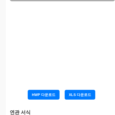
기 성
음)
기
결제금
성
미 지
원
액(현
원
금
급 금
금)
금회청
기 성
원
원
구금액
잔 액
계
약
및
기성조정합
보증
지급보
원
하
의금액
서
증
자
보
증
공제후청구
보증
원
기성금
NO
발급
HWP 다운로드
XLS 다운로드
조정사유 :
일
보증
일
연관 서식
상기 금액을 조정