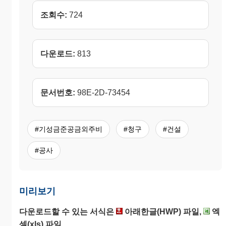
조회수:
724
다운로드:
813
문서번호:
98E-2D-73454
#기성금준공금외주비
#청구
#건설
#공사
미리보기
다운로드할 수 있는 서식은
아래한글(HWP) 파일,
엑
셀(xls) 파일