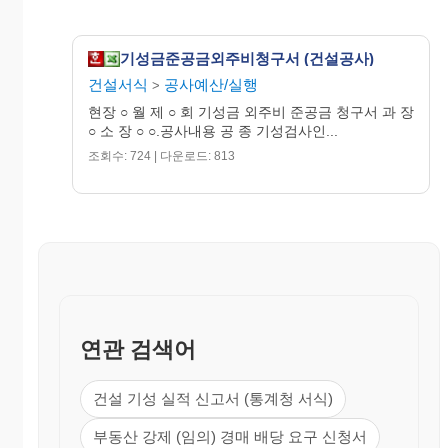
보증
함. (인)
금
200○년 ○월 ○일
발행
기성금준공금외주비청구서 (건설공사)
처
건설서식
공사예산/실행
>
현장 ○ 월 제 ○ 회 기성금 외주비 준공금 청구서 과 장
3.금회기성내역(V.A.T 포함 별도)
○ 소 장 ○ ○.공사내용 공 종 기성검사인...
금
금
총
총
총
회
회
조회수: 724 | 다운로드: 813
기
기
기
내
단
단
기
기
비
성
성
성
용
위
가
성
성
고
수
금
율
수
금
량
액
%
량
액
연관 검색어
건설 기성 실적 신고서 (통계청 서식)
부동산 강제 (임의) 경매 배당 요구 신청서