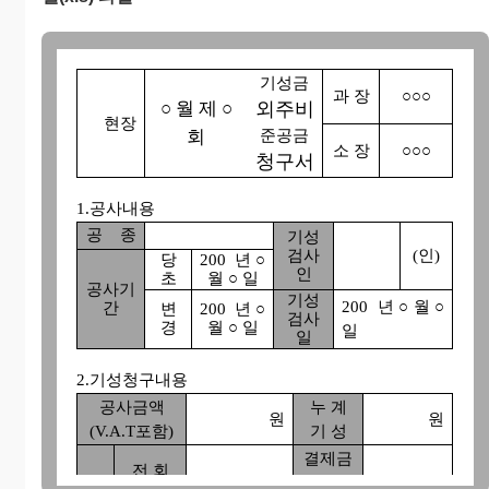
기성금
과 장
○○○
○ 월 제 ○
외주비
현장
회
준공금
소 장
○○○
청구서
1.공사내용
공 종
기성
검사
(인)
당
200 년 ○
인
초
월 ○ 일
공사기
기성
200 년 ○ 월 ○
간
변
200 년 ○
검사
경
월 ○ 일
일
일
2.기성청구내용
공사금액
누 계
원
원
(V.A.T포함)
기 성
결제금
전 회
원
액(어
원