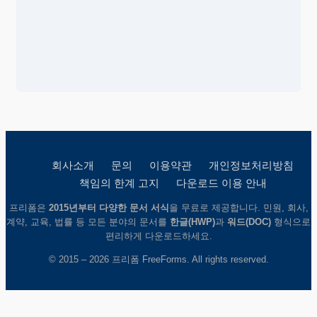
회사소개
문의
이용약관
개인정보처리방침
책임의 한계 고지
다운로드 이용 안내
프리폼은
2015년부터 다양한 문서 서식
을 무료로 제공합니다. 민원, 회사,
계약, 교육, 법률 등 모든 분야의 문서를
한글(HWP)
과
워드(DOC)
형식으로
편리하게 다운로드하세요.
© 2015 – 2026 프리폼 FreeForms. All rights reserved.