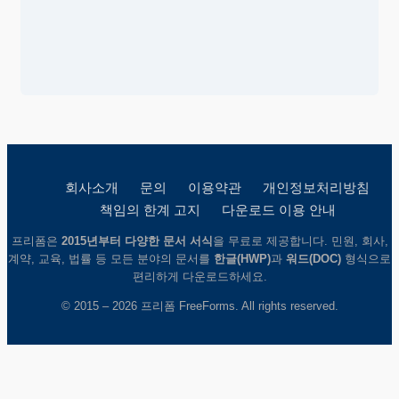
회사소개
문의
이용약관
개인정보처리방침
책임의 한계 고지
다운로드 이용 안내
프리폼은
2015년부터 다양한 문서 서식
을 무료로 제공합니다. 민원, 회사,
계약, 교육, 법률 등 모든 분야의 문서를
한글(HWP)
과
워드(DOC)
형식으로
편리하게 다운로드하세요.
© 2015 – 2026 프리폼 FreeForms. All rights reserved.