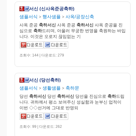
서신 (신사옥준공축하)
샘플서식
행사샘플
사옥/공장신축
>
>
사옥 준공
축하서신
사옥 준공
축하서신
사옥 준공을 진
심으로
축하
드리며, 아울러 무궁한 번영을 축원하는 바입
니다. 이것은 오로지 끊임없는 기
조회수: 144 | 다운로드: 279
서신 (당선축하)
샘플서식
생활샘플
축하문
>
>
당선
축하서신
당선
축하서신
당선을 진심으로
축하
드립
니다. 귀하께서 평소 보여주신 성실함과 눈부신 업적이
이번 ◇◇선거에 그대로 반영되
조회수: 99 | 다운로드: 262