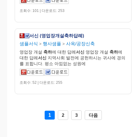
조회수: 101 | 다운로드: 253
서신 (영업장개설축하답례)
샘플서식
행사샘플
사옥/공장신축
>
>
영업장 개설
축하
에 대한 답례
서신
영업장 개설
축하
에
대한 답례
서신
지역사회 발전에 공헌하시는 귀사에 경의
를 표합니다. 평소 아낌없는 성원에
조회수: 52 | 다운로드: 255
1
2
3
다음