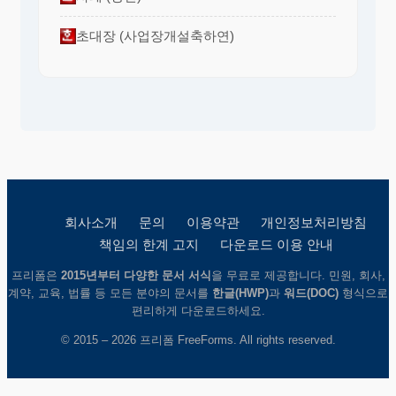
초대장 (사업장개설축하연)
회사소개
문의
이용약관
개인정보처리방침
책임의 한계 고지
다운로드 이용 안내
프리폼은
2015년부터 다양한 문서 서식
을 무료로 제공합니다. 민원, 회사,
계약, 교육, 법률 등 모든 분야의 문서를
한글(HWP)
과
워드(DOC)
형식으로
편리하게 다운로드하세요.
© 2015 – 2026 프리폼 FreeForms. All rights reserved.