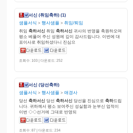
서신 (취임축하) (1)
샘플서식
행사샘플
취임/퇴임
>
>
취임
축하서신
취임
축하서신
귀사의 번영을 축원하오며
평소 베풀어 주신 성원에 깊이 감사드립니다. 이번에 대
표이사로 취임하셨다니 진심으
조회수: 103 | 다운로드: 252
서신 (당선축하)
샘플서식
행사샘플
애경사
>
>
당선
축하서신
당선
축하서신
당선을 진심으로
축하
드립
니다. 귀하께서 평소 보여주신 성실함과 눈부신 업적이
이번 ◇◇선거에 그대로 반영되
조회수: 87 | 다운로드: 234