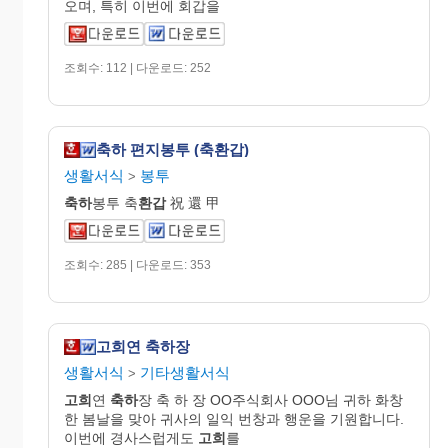
오며, 특히 이번에 회갑을
조회수: 112 | 다운로드: 252
축하 편지봉투 (축환갑)
생활서식
봉투
>
축하
봉투 축
환갑
祝 還 甲
조회수: 285 | 다운로드: 353
고희연 축하장
생활서식
기타생활서식
>
고희
연
축하
장 축 하 장 OO주식회사 OOO님 귀하 화창
한 봄날을 맞아 귀사의 일익 번창과 행운을 기원합니다.
이번에 경사스럽게도
고희
를