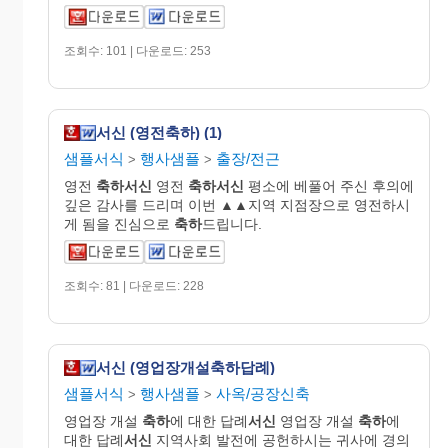
조회수: 101 | 다운로드: 253
서신 (영전축하) (1)
샘플서식
행사샘플
출장/전근
>
>
영전
축하서신
영전
축하서신
평소에 베풀어 주신 후의에
깊은 감사를 드리며 이번 ▲▲지역 지점장으로 영전하시
게 됨을 진심으로
축하
드립니다.
조회수: 81 | 다운로드: 228
서신 (영업장개설축하답례)
샘플서식
행사샘플
사옥/공장신축
>
>
영업장 개설
축하
에 대한 답례
서신
영업장 개설
축하
에
대한 답례
서신
지역사회 발전에 공헌하시는 귀사에 경의