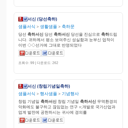
서신 (당선축하)
샘플서식
생활샘플
축하문
>
>
당선
축하서신
당선
축하서신
당선을 진심으로
축하
드립
니다. 귀하께서 평소 보여주신 성실함과 눈부신 업적이
이번 ◇◇선거에 그대로 반영되었다
조회수: 99 | 다운로드: 262
서신 (창립기념일축하)
샘플서식
행사샘플
기념행사
>
>
창립 기념일
축하서신
창립 기념일
축하서신
무역환경의
악화에도 불구하고 끊임없는 연구 ○;개발로 국가산업과
업계 발전에 공헌하시는 귀사에 경의를