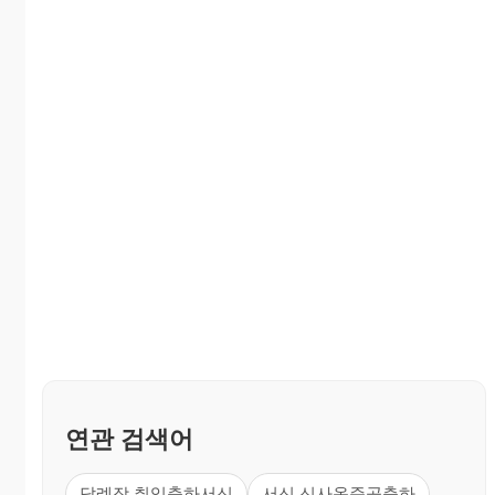
연관 검색어
답례장 취임축하서신
서신 신사옥준공축하