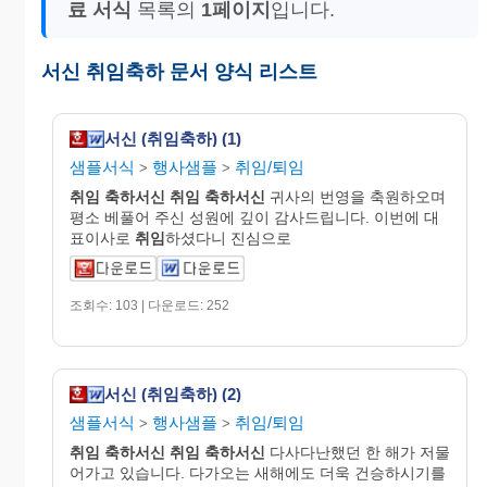
료 서식
목록의
1페이지
입니다.
서신 취임축하 문서 양식 리스트
서신 (취임축하) (1)
샘플서식
행사샘플
취임/퇴임
>
>
취임
축하서신
취임
축하서신
귀사의 번영을 축원하오며
평소 베풀어 주신 성원에 깊이 감사드립니다. 이번에 대
표이사로
취임
하셨다니 진심으로
조회수: 103 | 다운로드: 252
서신 (취임축하) (2)
샘플서식
행사샘플
취임/퇴임
>
>
취임
축하서신
취임
축하서신
다사다난했던 한 해가 저물
어가고 있습니다. 다가오는 새해에도 더욱 건승하시기를