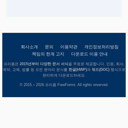
회사소개
문의
이용약관
개인정보처리방침
책임의 한계 고지
다운로드 이용 안내
프리폼은
2015년부터 다양한 문서 서식
을 무료로 제공합니다. 민원, 회사,
계약, 교육, 법률 등 모든 분야의 문서를
한글(HWP)
과
워드(DOC)
형식으로
편리하게 다운로드하세요.
© 2015 – 2026 프리폼 FreeForms. All rights reserved.