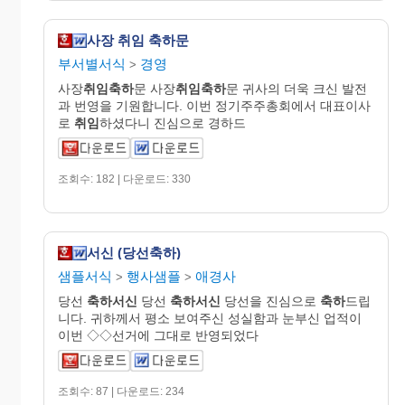
사장 취임 축하문
부서별서식
경영
>
사장
취임축하
문 사장
취임축하
문 귀사의 더욱 크신 발전
과 번영을 기원합니다. 이번 정기주주총회에서 대표이사
로
취임
하셨다니 진심으로 경하드
조회수: 182 | 다운로드: 330
서신 (당선축하)
샘플서식
행사샘플
애경사
>
>
당선
축하서신
당선
축하서신
당선을 진심으로
축하
드립
니다. 귀하께서 평소 보여주신 성실함과 눈부신 업적이
이번 ◇◇선거에 그대로 반영되었다
조회수: 87 | 다운로드: 234