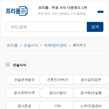
프리폼
- 무료 서식 다운로드 1위
국내 최대, 가장 신뢰받는 서식 플랫폼
검색
프리폼
건설서식
자재/장비관리
페이지 1
건설서식
건설관계법규
건축인가/허가
공사감리업무
공사계약/수주
공사시방서
공사예산/실행
공사준공
기타
노무/인원관리