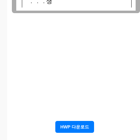
. . . 생
위에 적은 사람은 19
년 월 일
본교 제 회 졸업생임을
증명함.
확
199 년 월 일
인
HWP 다운로드
자