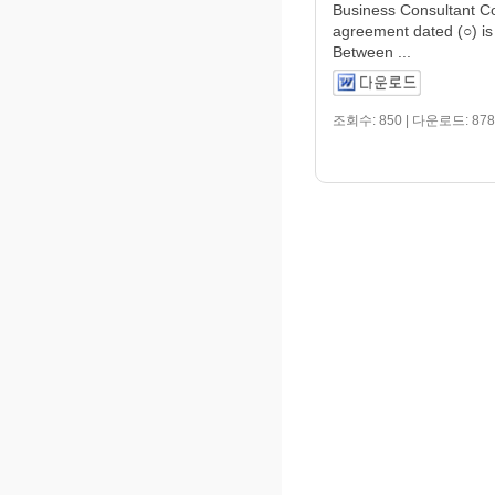
Business Consultant Co
agreement dated (○) i
Between ...
조회수: 850 | 다운로드: 878