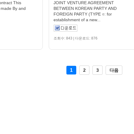
ntract This
JOINT VENTURE AGREEMENT
s made By and
BETWEEN KOREAN PARTY AND
FOREIGN PARTY (TYPE ○: for
establishment of a new...
조회수: 843 | 다운로드: 876
1
2
3
다음