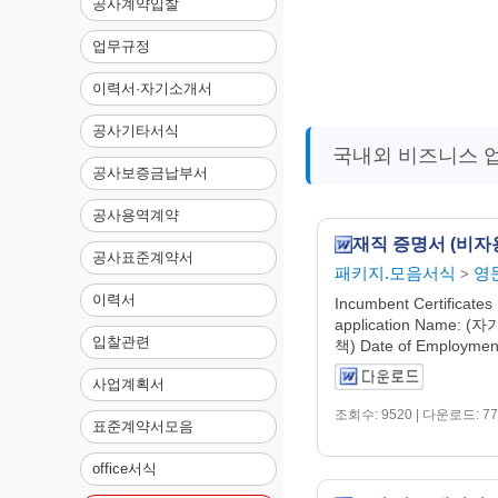
공사계약입찰
업무규정
이력서·자기소개서
공사기타서식
국내외 비즈니스 업
공사보증금납부서
공사용역계약
재직 증명서 (비자용
공사표준계약서
패키지.모음서식
영
>
이력서
Incumbent Certificates 
application Name: (자
입찰관련
책) Date of Employmen
사업계획서
조회수: 9520 | 다운로드: 77
표준계약서모음
office서식