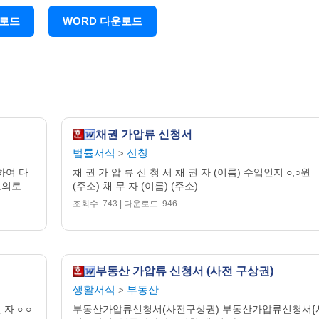
운로드
WORD 다운로드
]
채무자에게는 가압류할 부동산이 있습니까
?
소재 부동산등기부등본 첨부
 있다면
,
부동산이 아닌 유체동산 또는 채권 가압류신청을 하는 이
부동산가액을 초과함
부동산등기부등본 및 가액소명자료 첨부
→
채권 가압류 신청서
법률서식
신청
>
하여 다
채 권 가 압 류 신 청 서 채 권 자 (이름) 수입인지 ○,○원
로...
(주소) 채 무 자 (이름) (주소)...
보전조치를 취하였습니까
?
그 결과는
?
조회수: 743 | 다운로드: 946
관련하여 채무자를 상대로 본안소송을 제기한 사실이 있습니까
?
부동산 가압류 신청서 (사전 구상권)
명은
?
생활서식
부동산
>
자 ○ ○
부동산가압류신청서(사전구상권) 부동산가압류신청서{