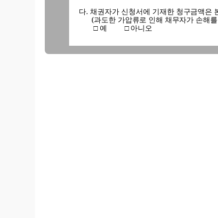
다
.
채권자가 신청서에 기재한 청구금액은 
(
과도한 가압류로 인해 채무자가 손해를
예
아니오
□
□
2.
보전의
필요성과
관련하여
가
.
채권자가 채무자의 재산에 대하여 가압
의 내용은 무엇입니까
?
나
.
채권자는 신청서에 기재한 청구채권과 
다
.
채권자는 신청서에 기재한 청구채권과
이유는 무엇입니까
?
라
. [
채무자가
(
연대
)
보증인인 경우
]
채권자는
마
. [
다수의 부동산에 대한 가압류신청인 경