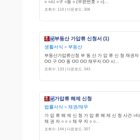
○ ○시 ○구 ○동 ○ (우편번호 ○ ○)...
다
. [
아니오
로 대답한 경우
]
채권자는 본안
“
”
조회수: 110 | 다운로드: 306
예
본안소송 제기 예정일
:
□
→
아니오
사유
:
□
→
4.
중복가압류와
관련하여
가
.
채권자는 신청서에 기재한 청구채권
(
금
부동산 가압류 신청서 (1)
신청한 사실이 있습니까
? (
과거 및 현재
생활서식
부동산
>
예
아니오
□
□
나
. [
예
로 대답한 경우
]
부동산가압류신청 부 동 산 가 압 류 신 청 채권자 
“
”
가압류를 신청한 법원
사건번호
사건
①
·
·
OO 구 OO 동 OO OO 채무자 OO 시...
조회수: 133 | 다운로드: 343
현재 진행상황 또는 결과
(
취하
/
각하
/
인
②
다
. [
다른 가압류가 인용된 경우
]
추가로 이
가압류 해제 신청
법률서식
채권/채무
>
가 압 류 해 제 신 청 가 압 류 해 제 신 청 사건 ○
채 권 자 ○ ○ ○ 채 무 자 ○ ○...
조회수: 144 | 다운로드: 307