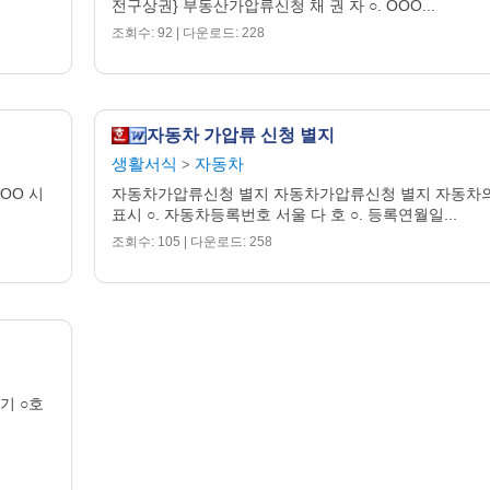
전구상권} 부동산가압류신청 채 권 자 ○. OOO...
소송을 제기할 예정입니까
?
조회수: 92 | 다운로드: 228
액 불문
)
을 원인으로
,
이 신청 외에 채무자를 상대로 하여 가압류를
자동차 가압류 신청 별지
 포함
)
생활서식
자동차
>
OO 시
자동차가압류신청 별지 자동차가압류신청 별지 자동차
명은
?
표시 ○. 자동차등록번호 서울 다 호 ○. 등록연월일...
조회수: 105 | 다운로드: 258
용
/
기각 등
)
는
? (
소명자료 첨부
)
 사건 가압류를 신청하는 이유는 무엇입니까
? (
소명자료 첨부
)
타기 ○호