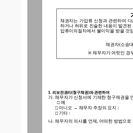
채권자는
가압류
신청과
관련하여
다
하거나
허위로
진술한
내용이
발견된
압류이의절차에서
불이익을
받을
것
채권자
(
소송
채무자가
여럿인
경
※
1.
피보전권리
(
청구채권
)
와
관련하여
가
.
채무자가 신청서에 기재한 청구채권을 
예
□
아니오
채무자 주장의 요지
:
□
→
기타
:
□
나
.
채무자의 의사를 언제
,
어떠한 방법으로