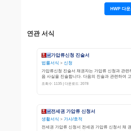
HWP 다
바
. [
유체동산 또는 채권 가압류신청인 경우
예
아니오
채무자의 주소지 
□
□
→
사
. [
예
로 대답한 경우
]
가압류할 부동산이
“
”
연관 서식
유는 무엇입니까
?
이미 부동산상의 선순위 담보 등이 
□
기타 사유
내용
:
□
→
가압류신청 진술서
아
. [
유체동산가압류 신청인 경우
]
법률서식
신청
>
가압류할 유체동산의 품목
,
가액은
?
①
가압류신청 진술서 채권자는 가압류 신청과 관련
음 사실을 진술합니다. 다음의 진술과 관련하여 고의
채무자의 다른 재산에 대하여 어떠한 
②
조회수: 1135 | 다운로드: 2078
3.
본안소송과
관련하여
가
.
채권자는 신청서에 기재한 청구채권과 
예
아니오
□
□
나
. [
예
로 대답한 경우
]
“
”
전세권 가압류 신청서
본안소송을 제기한 법원
사건번호
사건
①
·
·
생활서식
가사/호적
>
현재 진행상황 또는 소송결과는
?
전세권 가압류 신청서 전세권 가압류 신청서 채 권 
②