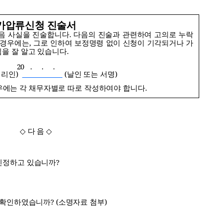
가압류신청
진술서
음
사실을
진술합니다
.
다음의
진술과
관련하여
고의로
누락
경우에는
,
그로
인하여
보정명령
없이
신청이
기각되거나
가
임을
잘
알고
있습니다
.
20 . . .
대리인
)
(
날인 또는 서명
)
우에는
각
채무자별로
따로
작성하여야
합니다
.
다 음
◇
◇
인정하고 있습니까
?
 확인하였습니까
? (
소명자료 첨부
)