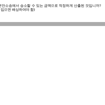
본안소송에서 승소할 수 있는 금액으로 적정하게 산출된 것입니까
?
 입으면 배상하여야 함
)
류하지 않으면 향후 강제집행이 불가능하거나 매우 곤란해질 사유
관련하여 공정증서 또는 제소전화해조서가 있습니까
?
관련하여 취득한 담보가 있습니까
?
있다면 이 사건 가압류를 신청한
 주채무자에 대하여 어떠한 보전조치를 취하였습니까
?
우
]
각 부동산의 가액은 얼마입니까
? (
소명자료 첨부
)