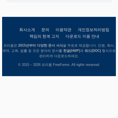
회사소개
문의
이용약관
개인정보처리방침
책임의 한계 고지
다운로드 이용 안내
프리폼은
2015년부터 다양한 문서 서식
을 무료로 제공합니다. 민원, 회사,
계약, 교육, 법률 등 모든 분야의 문서를
한글(HWP)
과
워드(DOC)
형식으로
편리하게 다운로드하세요.
© 2015 – 2026 프리폼 FreeForms. All rights reserved.