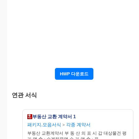
서울시 ○○○ ○○○
대 000㎡
제2조 을 ○○○은 제 1 조에 게기한 부동산과 교환하
기 위하여 그 소유인 다음 부동 산의 소유권을
갑 ○○○에게 이전할 것을 약정한다.
HWP 다운로드
서울시 ○○○ ○○○
연관 서식
대 000㎡
부동산 교환 계약서 1
위 계약을 증명하기 위하여 이 증서 2통을 작성하
패키지.모음서식
각종 계약서
>
고 각자 서명날인하여 각 1통씩
부동산 교환계약서 부 동 산 의 표 시 갑 대상물건 평
가 액 金 : 승계채무액 순 가 액 金 : 을...