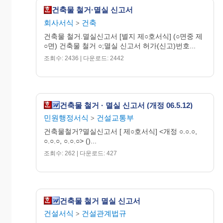
지
건축물 철거·멸실 신고서
* 건축물철거신고와 함께 착공신고를 하
회사서식
건축
착공예정일
>
는 경우에 한합니다.
건축물 철거.멸실신고서 [별지 제○호서식] (○면중 제
건 축 주
착공예정일
년 월 일
○면) 건축물 철거 ○;멸실 신고서 허가(신고)번호...
사무소 성명 서명 또는
조회수: 2436 | 다운로드: 2442
설 계 자
인
등록번호 : 면허번호: )
회사 성명 서명 또는
인
시 공 자
(면허․지정․등록번호
: )
건축물 철거 · 멸실 신고서 (개정 06.5.12)
사무소 성명 서명 또는
공사감리자
인
민원행정서식
건설교통부
등록번호 : 면허번호: )
>
자격증(자격
건축물철거?멸실신고서 [ 제○호서식] <개정 ○.○.○,
분 야
주 소
번호)
○.○.○, ○.○.○> ()...
[ ]
조회수: 262 | 다운로드: 427
서명 또
는 인
관계전문기
[ ]
술자
서명 또
건축물 철거 멸실 신고서
는 인
건설서식
건설관계법규
>
[ ]