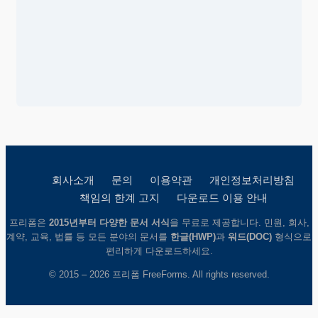
회사소개
문의
이용약관
개인정보처리방침
책임의 한계 고지
다운로드 이용 안내
프리폼은
2015년부터 다양한 문서 서식
을 무료로 제공합니다. 민원, 회사,
계약, 교육, 법률 등 모든 분야의 문서를
한글(HWP)
과
워드(DOC)
형식으로
편리하게 다운로드하세요.
© 2015 – 2026 프리폼 FreeForms. All rights reserved.