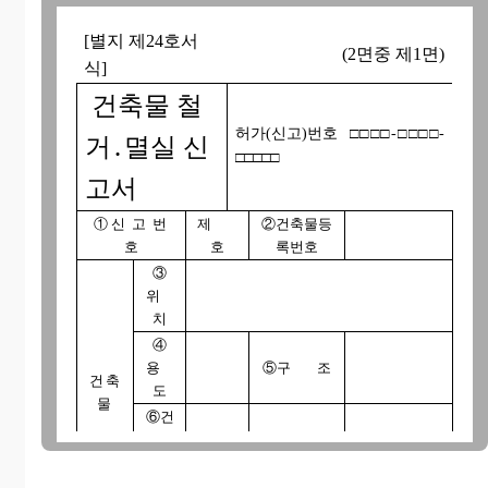
[별지 제24호서
(2면중 제1면)
식]
건축물 철
허가(신고)번호 □□□□-□□□□-
거․멸실 신
□□□□□
고서
① 신 고 번
제
②건축물등
호
호
록번호
③
위
치
④
용
⑤구 조
건축
도
물
⑥건
축물
⑦연 면 적
수