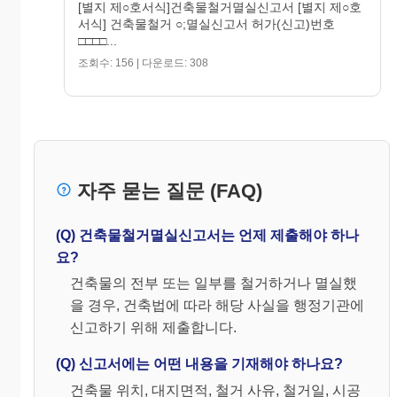
[별지 제○호서식]건축물철거멸실신고서 [별지 제○호
서명 또
서식] 건축물철거 ○;멸실신고서 허가(신고)번호
는 인
□□□□...
건축법 제27조 및 건축법시행규칙 제24조의 규정에 의
하여 위와 같이 신고합니다.
조회수: 156 | 다운로드: 308
년 월 일
신고인 (서명 또는 인)
시장․군수․구청장 귀하
건축물철거신고와 함께 착공신고를 하는 경
우에는 다음의 서류를 첨부하여야 합니다.
1. 건축관계자 상호간 계약서 사본 1
자주 묻는 질문 (FAQ)
부.
구비서류
2. 별표4의2의 설계도서(법 제8조의 규정에
의한 허가를 받아야 하는 건축물에 한함)
(Q) 건축물철거멸실신고서는 언제 제출해야 하나
3. 흙막이 구조도면(지하 2층이상의 지하층
요?
을 설치하는 경우에 한함)
건축물의 전부 또는 일부를 철거하거나 멸실했
30304-27411
을 경우, 건축법에 따라 해당 사실을 행정기관에
민 210㎜×297
신고하기 위해 제출합니다.
㎜ 98.12.28 승인
(Q) 신고서에는 어떤 내용을 기재해야 하나요?
(보존용지(2종)
70g/㎡)
건축물 위치, 대지면적, 철거 사유, 철거일, 시공