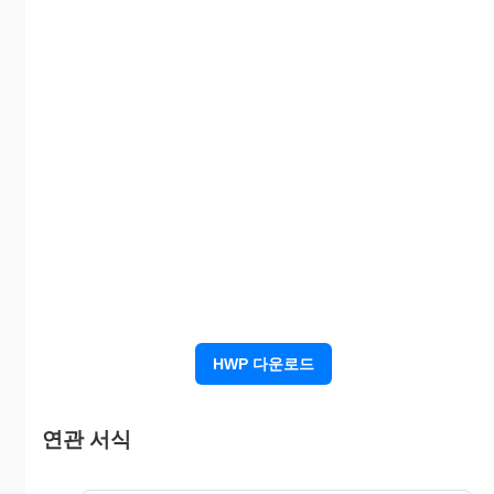
⑧세
대 수
⑨
⑩주민등록
성
번호
명
소유
자
⑪
주
소
⑫
서명
⑬건설업면
성
또는
공
허번호
명
인
사
시공
⑭
자
주
소
⑮
HWP 다운로드
사
유
철
거
년 월
또
는
연관 서식
[16]
일부
멸
실
철거
터 년
멸실일자
년 월 일
일자
월 일까