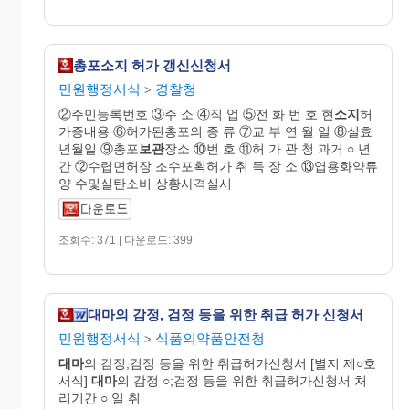
총포소지 허가 갱신신청서
민원행정서식
경찰청
>
②주민등록번호 ③주 소 ④직 업 ⑤전 화 번 호 현
소지
허
가증내용 ⑥허가된총포의 종 류 ⑦교 부 연 월 일 ⑧실효
년월일 ⑨총포
보관
장소 ⑩번 호 ⑪허 가 관 청 과거 ○ 년
간 ⑫수렵면허장 조수포획허가 취 득 장 소 ⑬엽용화약류
양 수및실탄소비 상황사격실시
조회수: 371 | 다운로드: 399
대마의 감정, 검정 등을 위한 취급 허가 신청서
민원행정서식
식품의약품안전청
>
대마
의 감정,검정 등을 위한 취급허가신청서 [별지 제○호
서식]
대마
의 감정 ○;검정 등을 위한 취급허가신청서 처
리기간 ○ 일 취