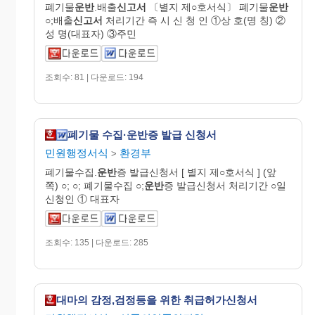
폐기물
운반
.배출
신고서
〔별지 제○호서식〕 폐기물
운반
○;배출
신고서
처리기간 즉 시 신 청 인 ①상 호(명 칭) ②
성 명(대표자) ③주민
조회수: 81 | 다운로드: 194
폐기물 수집·운반증 발급 신청서
민원행정서식
환경부
>
폐기물수집.
운반
증 발급신청서 [ 별지 제○호서식 ] (앞
쪽) ○; ○; 폐기물수집 ○;
운반
증 발급신청서 처리기간 ○일
신청인 ① 대표자
조회수: 135 | 다운로드: 285
대마의 감정,검정등을 위한 취급허가신청서