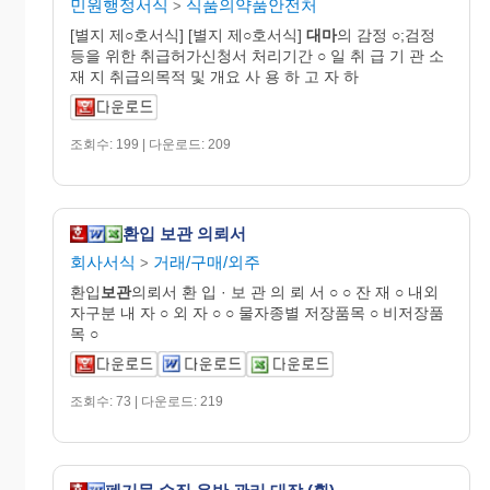
민원행정서식
식품의약품안전처
>
[별지 제○호서식] [별지 제○호서식]
대마
의 감정 ○;검정
등을 위한 취급허가신청서 처리기간 ○ 일 취 급 기 관 소
재 지 취급의목적 및 개요 사 용 하 고 자 하
조회수: 199 | 다운로드: 209
환입 보관 의뢰서
회사서식
거래/구매/외주
>
환입
보관
의뢰서 환 입 · 보 관 의 뢰 서 ○ ○ 잔 재 ○ 내외
자구분 내 자 ○ 외 자 ○ ○ 물자종별 저장품목 ○ 비저장품
목 ○
조회수: 73 | 다운로드: 219