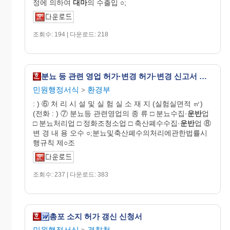
정에 의하여
대마
의 수출입 ○;
조회수: 194 | 다운로드: 218
분뇨 등 관련 영업 허가·변경 허가·변경 신고서 신청서
민원행정서식
환경부
>
: ) ⑥ 처 리 시 설 및 실 험 실 소 재 지 (실험실면적 ㎡)
(전화 : ) ⑦ 분뇨등 관련영업의 종 류 □ 분뇨수집·
운반
업
□ 분뇨처리업 □ 정화조청소업 □ 축산폐수수집·
운반
업 ⑧
변 경 내 용 오수 ○;분뇨및축산폐수의처리에관한법률시
행규칙 제○조
조회수: 237 | 다운로드: 383
총포 소지 허가 갱신 신청서
민원행정서식
경찰청