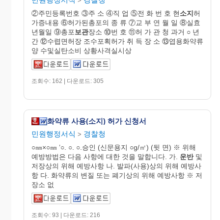
>
②주민등록번호 ③주 소 ④직 업 ⑤전 화 번 호 현
소지
허
가증내용 ⑥허가된총포의 종 류 ⑦교 부 연 월 일 ⑧실효
년월일 ⑨총포
보관
장소 ⑩번 호 ⑪허 가 관 청 과거 ○ 년
간 ⑫수렵면허장 조수포획허가 취 득 장 소 ⑬엽용화약류
양 수및실탄소비 상황사격실시상
조회수: 162 | 다운로드: 305
화약류 사용(소지) 허가 신청서
민원행정서식
경찰청
>
○㎜×○㎜ ’○. ○. ○.승인 (신문용지 ○g/㎡) (뒷 면) ※ 위해
예방방법은 다음 사항에 대한 것을 말합니다. 가.
운반
및
저장상의 위해 예방사항 나. 발파(사용)상의 위해 예방사
항 다. 화약류의 변질 또는 폐기상의 위해 예방사항 ※ 저
장소 없
조회수: 93 | 다운로드: 216