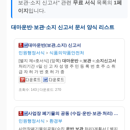
보관·소지 신고서" 관련
무료 서식
목록의
1페
이지
입니다.
대마운반·보관·소지 신고서 문서 양식 리스트
대마운반(보관,소지) 신고서
민원행정서식
식품의약품안전처
>
[별지 제○호서식] (앞쪽)
대마운반
○;
보관
○;
소지
신고
서
처리기간 ○일 신 고 자 성 명 주 민 등 록 번 호 주 소 취
급 자 허 가 번 호 허 가 종
조회수: 143 | 다운로드: 270
사업장 폐기물의 공동 (수집·운반·보관·처리) 계획서
민원행정서식
환경부
>
사업장폐기물의공동(수집.
운반
,
보관
,처리)계획서 [ 별지