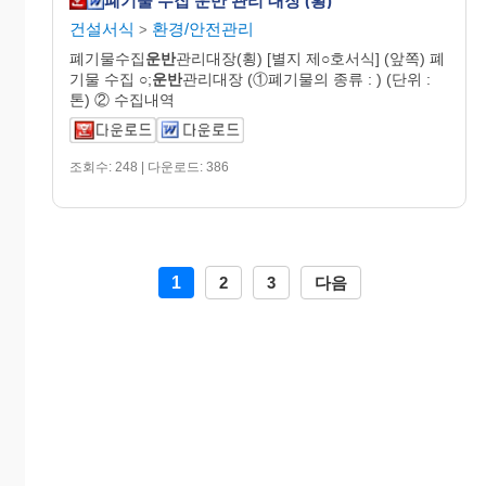
폐기물 수집 운반 관리 대장 (횡)
건설서식
환경/안전관리
>
폐기물수집
운반
관리대장(횡) [별지 제○호서식] (앞쪽) 폐
기물 수집 ○;
운반
관리대장 (①폐기물의 종류 : ) (단위 :
톤) ② 수집내역
조회수: 248 | 다운로드: 386
1
2
3
다음