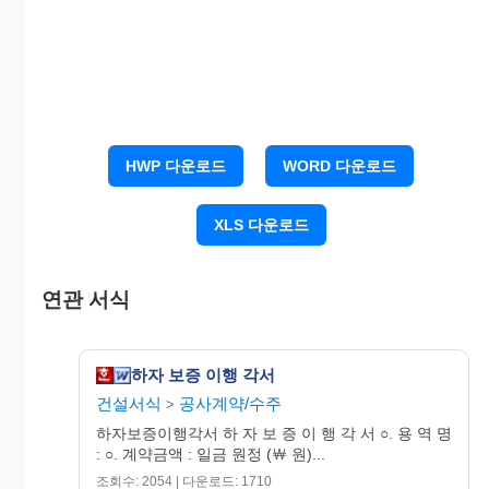
변상할 것을 서약하고 이에 각서를 제출합니
다.
20OO. O. O.
HWP 다운로드
WORD 다운로드
XLS 다운로드
주 소 : ○○시 ○○구 ○○동
1111-1
연관 서식
상 호 :
○ ○ ○○
대표이사 : ○ ○ ○
하자 보증 이행 각서
(인)
건설서식
공사계약/수주
>
하자보증이행각서 하 자 보 증 이 행 각 서 ○. 용 역 명
: ○. 계약금액 : 일금 원정 (￦ 원)...
조회수: 2054 | 다운로드: 1710