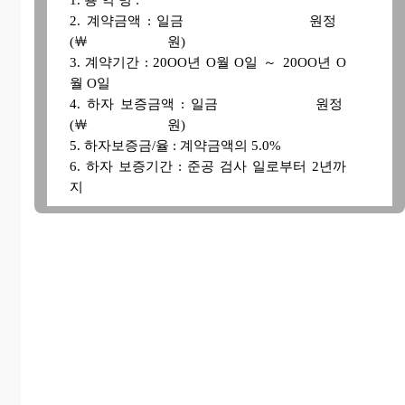
1. 용 역 명 :
2. 계약금액 : 일금 원정
(￦ 원)
3. 계약기간 : 20OO년 O월 O일 ～ 20OO년 O
월 O일
4. 하자 보증금액 : 일금 원정
(￦ 원)
5. 하자보증금/율 : 계약금액의 5.0%
6. 하자 보증기간 : 준공 검사 일로부터 2년까
지
상기 계약에 대하여 준공 후 하자이행사항이
있거나 귀사의 하자요구 요청이 있을 때 위 조
건대로 성실히 이행하여 귀사에 하등의 손실을
초래하는 일이 없도록 최선을 다할 것이며, 만
일 이를 태만하여 귀사에 손실을 주거나, 본 계
약을 이행치 아니한 경우에는 본 (주) OO대표
이사 OO가 전적으로 하자보증금 상당금액을