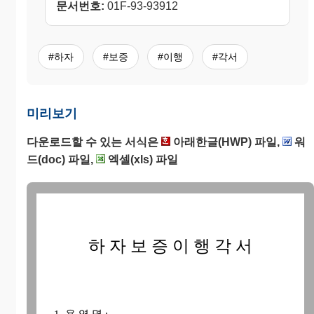
문서번호:
01F-93-93912
#하자
#보증
#이행
#각서
미리보기
다운로드할 수 있는 서식은
아래한글(HWP) 파일,
워
드(doc) 파일,
엑셀(xls) 파일
하 자 보 증 이 행 각 서