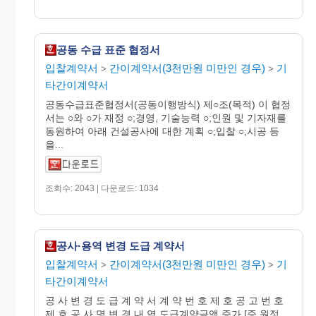
공동 수급 표준 협정서
입찰계약서
간이계약서(3천만원 미만인 경우)
기
>
>
타간이계약서
공동수급표준협정서(공동이행방식) 제○조(목적) 이 협정
서는 ○와 ○가 재정 ○;경영, 기술능력 ○;인원 및 기자재를
동원하여 아래 건설공사에 대한 계획 ○;입찰 ○;시공 등
을...
조회수: 2043 | 다운로드: 1034
공사·용역 변경 도급 계약서
입찰계약서
간이계약서(3천만원 미만인 경우)
기
>
>
타간이계약서
공 사 변 경 도 급 계 약 서 계 약 번 호 제 호 공 고 번 호
제 호 공 사 명 변 경 내 역 도급계약금액 증가 [증 원정