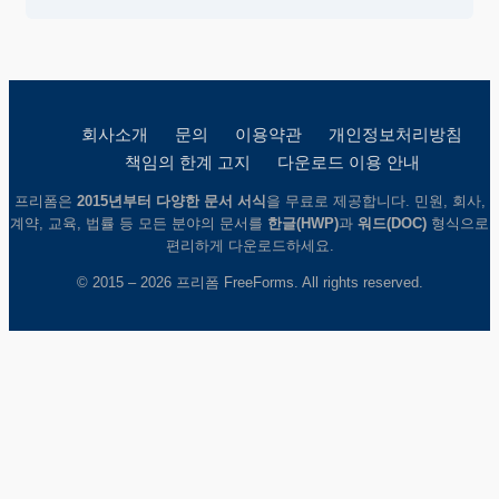
회사소개
문의
이용약관
개인정보처리방침
책임의 한계 고지
다운로드 이용 안내
프리폼은
2015년부터 다양한 문서 서식
을 무료로 제공합니다. 민원, 회사,
계약, 교육, 법률 등 모든 분야의 문서를
한글(HWP)
과
워드(DOC)
형식으로
편리하게 다운로드하세요.
© 2015 – 2026 프리폼 FreeForms. All rights reserved.