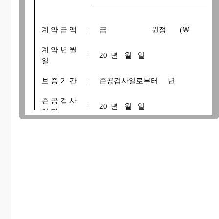
계 약 금 액
:
금 원정
(￦
계 약 년 월
:
20 년 월 일
일
보 증 기 간
:
준공검사일로부터 년
준 공 검 사
:
20 년 월 일
일 자
하자담보
:
20 년 월 일
책임기간
상기와 같이 계약을 체결함에 있어 본인이 공사의
증 이행시에는 국가를 당사자로 하는 계약에 관한 법률 
1항, 동법 시행령 제62조 제 4항 규정에 의거 귀책사
때에는 공사 하자보수 보증금에 해당하는 100분