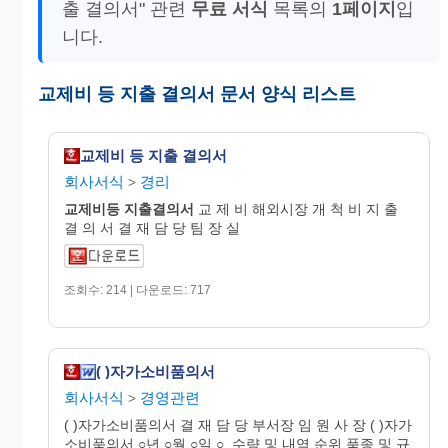
출 결의서" 관련
무료 서식
목록의
1페이지
입
니다.
교제비 등 지출 결의서 문서 양식 리스트
교제비 등 지출 결의서
회사서식
경리
>
교제비등
지출
결의
서
교 제 비 해외시장 개 척 비 지 출
결 의 서 결 재 담 당 팀 장 실
조회수: 214 | 다운로드: 717
( )자가소비품의서
회사서식
경영관련
>
( )자가소비품의서 결 재 담 당 부서장 임 원 사 장 ( )자가
소비품의서 ○년 ○월 ○일 ○. 수량 및 내역 순위 품종 및 규