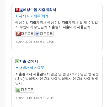
예상수입 지출계획서
회사서식
세무/회계
>
예상수입
지출
계획서 예상수입
지출
계획서 결 재 수입일
자 수입내역 수입금액
지출
일자
지출
내역
지출
금액
조회수: 2199 | 다운로드: 1605
지출 결의서
부서별서식
총무
>
지출
결의
서
지출
결의
서
일금 영 원정 ( $ ○ ) 일금 영 원정
( $ ○ ) 발의일자 인 처리사항 발의일자 인 처리사항 결재
일자
조회수: 1616 | 다운로드: 2044