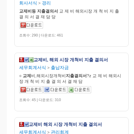
회사서식
경리
>
교제비등
지출
결의
서
교 제 비 해외시장 개 척 비 지 출
결 의 서 결 재 담 당
조회수: 290 | 다운로드: 461
교제비, 해외 시장 개척비 지출 결의서
세무회계서식
출납자금
>
○
교제
비,해외시장개척비
지출
결의
서
?z 교 제 비 해외시
장 개 척 비 지 출 결 의 서 결 재 담
조회수: 45 | 다운로드: 310
교제비 해외 시장 개척비 지출 결의서
세무회계서식
관리회계
>