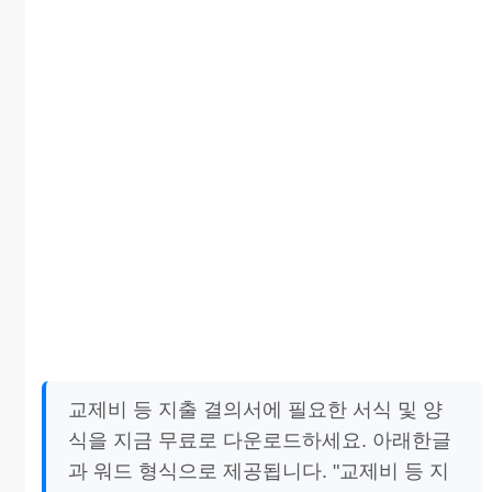
교제비 등 지출 결의서에 필요한 서식 및 양
식을 지금 무료로 다운로드하세요. 아래한글
과 워드 형식으로 제공됩니다. "교제비 등 지