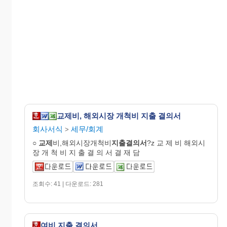
교제비, 해외시장 개척비 지출 결의서
회사서식
세무/회계
>
○
교제
비,해외시장개척비
지출
결의
서
?z 교 제 비 해외시
장 개 척 비 지 출 결 의 서 결 재 담
조회수: 41 | 다운로드: 281
여비 지출 결의서