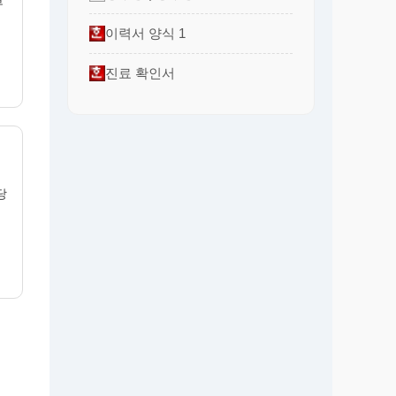
부
이력서 양식 1
진료 확인서
당