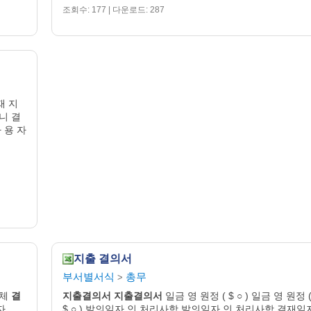
조회수: 177 | 다운로드: 287
재 지
니 결
 용 자
지출 결의서
부서별서식
총무
>
대체
결
지출
결의
서
지출
결의
서
일금 영 원정 ( $ ○ ) 일금 영 원정 
자
$ ○ ) 발의일자 인 처리사항 발의일자 인 처리사항 결재일