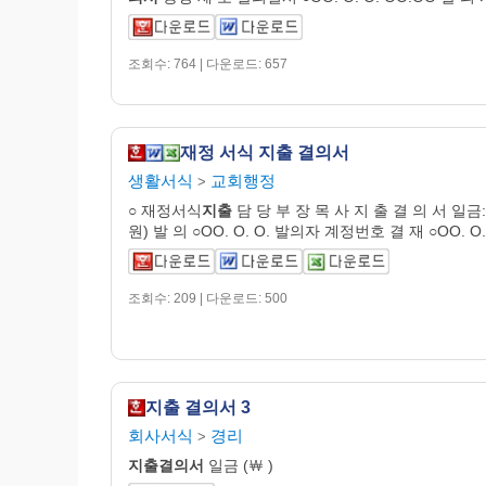
조회수: 764 | 다운로드: 657
재정 서식 지출 결의서
생활서식
교회행정
>
○ 재정서식
지출
담 당 부 장 목 사 지 출 결 의 서 일금:
원) 발 의 ○OO. O. O. 발의자 계정번호 결 재 ○OO. O.
조회수: 209 | 다운로드: 500
지출 결의서 3
회사서식
경리
>
지출
결의
서
일금 (￦ )