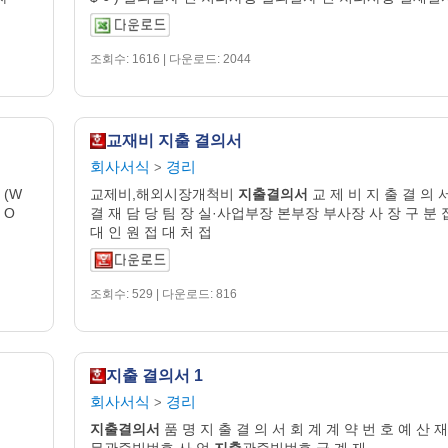
조회수: 1616 | 다운로드: 2044
교재비 지출 결의서
회사서식
경리
>
 (W
교제비,해외시장개척비
지출
결의
서
교 제 비 지 출 결 의 
 O
결 재 담 당 팀 장 실·사업부장 본부장 부사장 사 장 구 분 
대 인 원 접 대 처 접
조회수: 529 | 다운로드: 816
지출 결의서 1
회사서식
경리
>
지출
결의
서
품 명 지 출 결 의 서 회 계 계 약 번 호 예 산 재
무관증빙번호 사 업
지출
관증빙번호 군 계 재