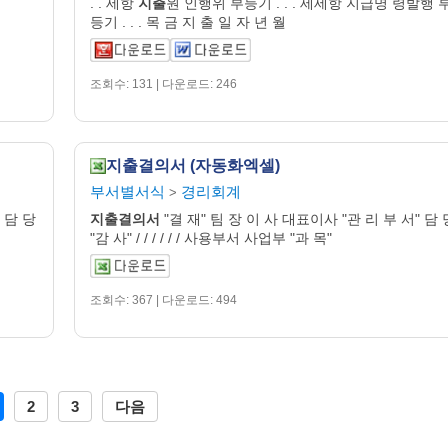
. . 세항
지출
원 인행위 부등기 . . . 세세항 지급명 령발행 
등기 . . . 목 금 지 출 일 자 년 월
조회수: 131 | 다운로드: 246
지출결의서 (자동화엑셀)
부서별서식
경리회계
>
 담 당
지출
결의
서
"결 재" 팀 장 이 사 대표이사 "관 리 부 서" 담 
"감 사" / / / / / / 사용부서 사업부 "과 목"
조회수: 367 | 다운로드: 494
2
3
다음