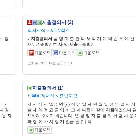
지출결의서 (2)
회사서식
세무/회계
>
 사 장
○
지출
결의
서
품 명 지 출 결 의 서 회 계 계 약 번 호 예 산
재무관증빙번호 사 업
지출
관증빙번
조회수: 709 | 다운로드: 810
지출결의서 (1)
세무회계서식
출납자금
>
재 지
사 사 장 재 일금 원 (\ ) 작 성 일 자 년 월 일 성 명 결 재 지
니 결
출 내 역 적 요 금 액 비 고 계 다음과 같이
지출
하겠으니 
 용 자
재하여 주시기 바랍니다. 년 월 일 지 출 결 의 서 결 사 용
과 장 이 사 사 장 재 일금 원 (\ ) 작