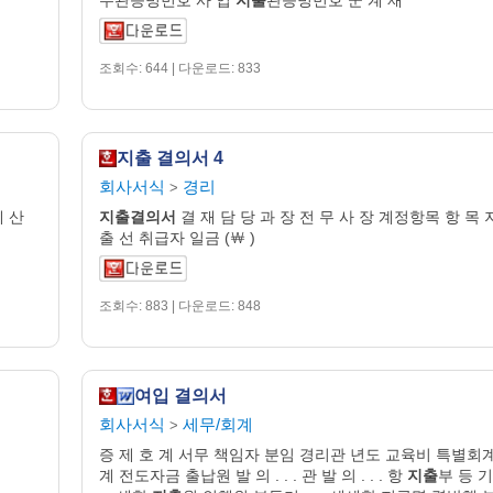
조회수: 644 | 다운로드: 833
지출 결의서 4
회사서식
경리
>
예 산
지출
결의
서
결 재 담 당 과 장 전 무 사 장 계정항목 항 목 
출 선 취급자 일금 (￦ )
조회수: 883 | 다운로드: 848
여입 결의서
회사서식
세무/회계
>
증 제 호 계 서무 책임자 분임 경리관 년도 교육비 특별회
계 전도자금 출납원 발 의 . . . 관 발 의 . . . 항
지출
부 등 기 