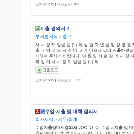
조회수: 235 | 다운로드: 389
지출 결의서 2
부서별서식
총무
>
사 사 장 재 일금 원 (\ ) 작 성 일 자 년 월 일 성 명 결 
출 내 역 적 요 금 액 비 고 계 다음과 같이
지출
하겠으
재하여 주시기 바랍니다. 년 월 일 지 출 결 의 서 결 사
과 장 이 사 사 장 재 일금 원 (\ ) 작
조회수: 555 | 다운로드: 1195
수입·지출 및 대체 결의서
회사서식
세무/회계
>
수입
지출
및대체
결의서
○OO. O. O. 수입 ○;
지출
및 
의서
증명 제 호 발의일시 ○OO. O. O. OO:OO 발 의 