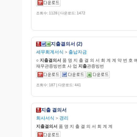
조회수: 1128 | 다운로드: 1472
지출결의서 (2)
세무회계서식
출납자금
>
○
지출
결의
서
품 명 지 출 결 의 서 회 계 계 약 번 호 
재무관증빙번호 사 업
지출
관증빙번
조회수: 187 | 다운로드: 441
지출 결의서
회사서식
경리
>
지출
결의
서
품 명 지 출 결 의 서 회 계 계