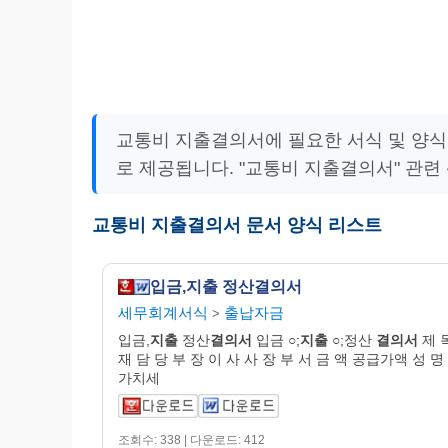
교통비 지출결의서에 필요한 서식 및 양식
로 제공됩니다. "교통비 지출결의서" 관련
교통비 지출결의서 문서 양식 리스트
입금,지출 정산결의서
세무회계서식
출납자금
>
입금,
지출
정산
결의서
입금 ○;
지출
○;정산
결의서
제 
재 담 당 부 장 이 사 사 장 부 서 금 액 공급가액 성 명
가치세
조회수: 338 | 다운로드: 412